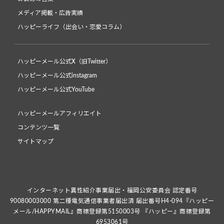
メディア掲載・広告実績
ハッピーライフ（出会い・恋愛コラム）
ハッピーメール公式X（旧Twitter）
ハッピーメール公式instagram
ハッピーメール公式YouTube
ハッピーメールアフィリエイト
コンテンツ一覧
サイトマップ
インターネット異性紹介事業届出・福岡公安委員会 認定番号
90080003000 第二種電気通信事業者届出済 届出番号H4-094『ハッピー
メール/HAPPYMAIL』商標登録第5150003号 『ハッピー』商標登録第
6953061号