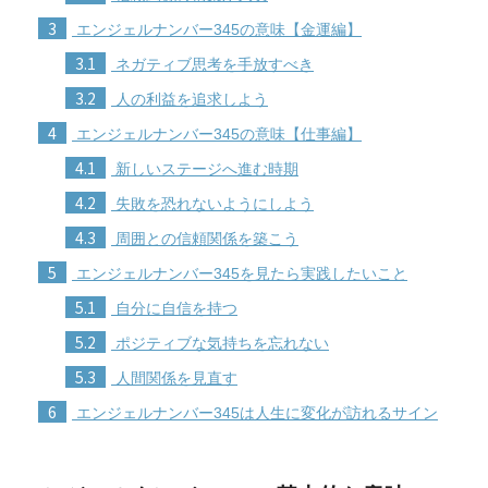
3
エンジェルナンバー345の意味【金運編】
3.1
ネガティブ思考を手放すべき
3.2
人の利益を追求しよう
4
エンジェルナンバー345の意味【仕事編】
4.1
新しいステージへ進む時期
4.2
失敗を恐れないようにしよう
4.3
周囲との信頼関係を築こう
5
エンジェルナンバー345を見たら実践したいこと
5.1
自分に自信を持つ
5.2
ポジティブな気持ちを忘れない
5.3
人間関係を見直す
6
エンジェルナンバー345は人生に変化が訪れるサイン