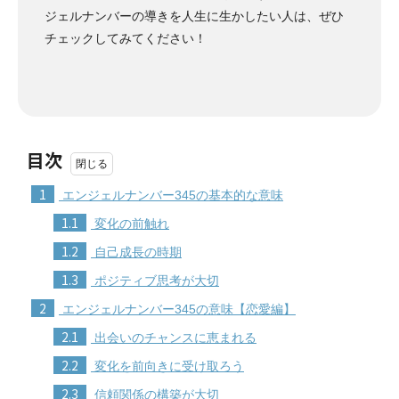
ジェルナンバーの導きを人生に生かしたい人は、ぜひ
チェックしてみてください！
目次
1
エンジェルナンバー345の基本的な意味
1.1
変化の前触れ
1.2
自己成長の時期
1.3
ポジティブ思考が大切
2
エンジェルナンバー345の意味【恋愛編】
2.1
出会いのチャンスに恵まれる
2.2
変化を前向きに受け取ろう
2.3
信頼関係の構築が大切