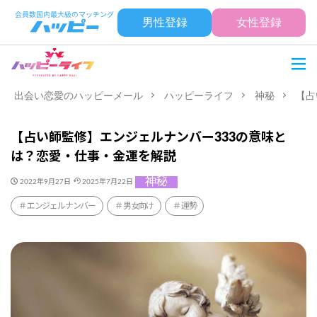
男性登録
女性登録
出会い恋愛のハッピーメール
ハッピーライフ
神秘
【占
【占い師監修】エンジェルナンバー333の意味と
は？恋愛・仕事・金運を解説
神秘
2022年9月27日
2025年7月22日
エンジェルナンバー
男女向け
運勢