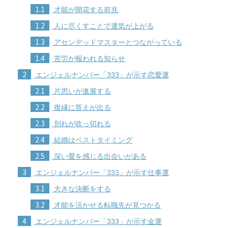
1.1
才能が開花する前兆
1.2
人に尽くすことで運気が上がる
1.3
アセンデッドマスターとつながっている
1.4
苦労が報われる知らせ
2
エンジェルナンバー「333」が示す恋愛運
2.1
片思いが進展する
2.2
復縁に答えが出る
2.3
別れが吹っ切れる
2.4
結婚はベストタイミング
2.5
深い愛を感じる出会いがある
3
エンジェルナンバー「333」が示す仕事運
3.1
大きな決断をする
3.2
才能を活かせる転職先が見つかる
4
エンジェルナンバー「333」が示す金運