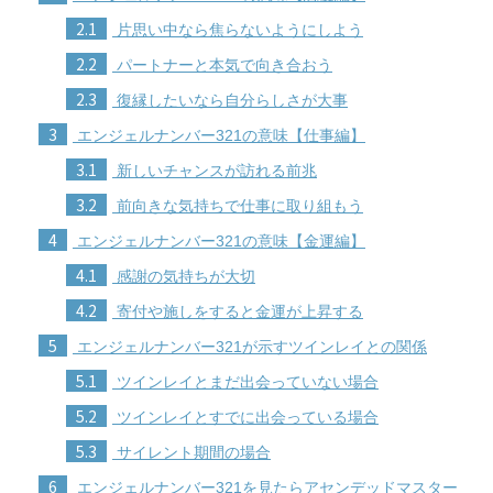
2.1
片思い中なら焦らないようにしよう
2.2
パートナーと本気で向き合おう
2.3
復縁したいなら自分らしさが大事
3
エンジェルナンバー321の意味【仕事編】
3.1
新しいチャンスが訪れる前兆
3.2
前向きな気持ちで仕事に取り組もう
4
エンジェルナンバー321の意味【金運編】
4.1
感謝の気持ちが大切
4.2
寄付や施しをすると金運が上昇する
5
エンジェルナンバー321が示すツインレイとの関係
5.1
ツインレイとまだ出会っていない場合
5.2
ツインレイとすでに出会っている場合
5.3
サイレント期間の場合
6
エンジェルナンバー321を見たらアセンデッドマスター