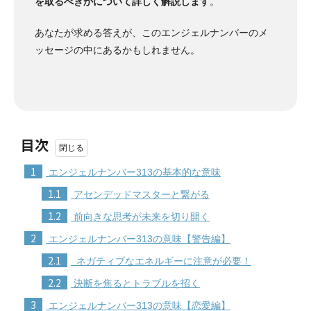
を取るべきかについて詳しく解説します
。
あなたが求める答えが、このエンジェルナンバーのメ
ッセージの中にあるかもしれません。
目次
1
エンジェルナンバー313の基本的な意味
1.1
アセンデッドマスターと繋がる
1.2
前向きな思考が未来を切り開く
2
エンジェルナンバー313の意味【警告編】
2.1
ネガティブなエネルギーに注意が必要！
2.2
決断を焦るとトラブルを招く
3
エンジェルナンバー313の意味【恋愛編】