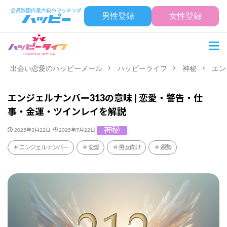
男性登録
女性登録
出会い恋愛のハッピーメール
ハッピーライフ
神秘
エン
エンジェルナンバー313の意味 | 恋愛・警告・仕
事・金運・ツインレイを解説
神秘
2025年3月22日
2025年7月22日
エンジェルナンバー
恋愛
男女向け
運勢