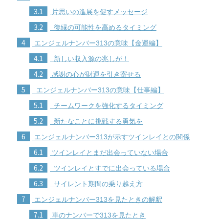
3.1
片思いの進展を促すメッセージ
3.2
復縁の可能性を高めるタイミング
4
エンジェルナンバー313の意味【金運編】
4.1
新しい収入源の兆しが！
4.2
感謝の心が財運を引き寄せる
5
エンジェルナンバー313の意味【仕事編】
5.1
チームワークを強化するタイミング
5.2
新たなことに挑戦する勇気を
6
エンジェルナンバー313が示すツインレイとの関係
6.1
ツインレイとまだ出会っていない場合
6.2
ツインレイとすでに出会っている場合
6.3
サイレント期間の乗り越え方
7
エンジェルナンバー313を見たときの解釈
7.1
車のナンバーで313を見たとき