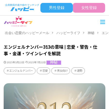
男性登録
女性登録
出会い恋愛のハッピーメール
ハッピーライフ
神秘
エン
エンジェルナンバー313の意味 | 恋愛・警告・仕
事・金運・ツインレイを解説
神秘
2025年3月22日
2025年7月22日
エンジェルナンバー
恋愛
男女向け
運勢