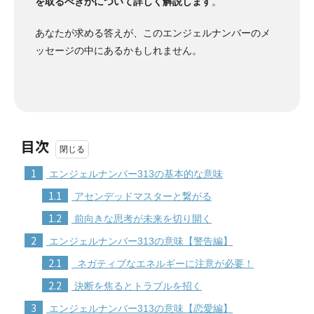
を取るべきかについて詳しく解説します
。
あなたが求める答えが、このエンジェルナンバーのメ
ッセージの中にあるかもしれません。
目次
1
エンジェルナンバー313の基本的な意味
1.1
アセンデッドマスターと繋がる
1.2
前向きな思考が未来を切り開く
2
エンジェルナンバー313の意味【警告編】
2.1
ネガティブなエネルギーに注意が必要！
2.2
決断を焦るとトラブルを招く
3
エンジェルナンバー313の意味【恋愛編】