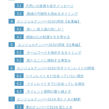
3.1
片思いの進展を促すメッセージ
3.2
復縁の可能性を高めるタイミング
4
エンジェルナンバー313の意味【金運編】
4.1
新しい収入源の兆しが！
4.2
感謝の心が財運を引き寄せる
5
エンジェルナンバー313の意味【仕事編】
5.1
チームワークを強化するタイミング
5.2
新たなことに挑戦する勇気を
6
エンジェルナンバー313が示すツインレイとの関係
6.1
ツインレイとまだ出会っていない場合
6.2
ツインレイとすでに出会っている場合
6.3
サイレント期間の乗り越え方
7
エンジェルナンバー313を見たときの解釈
7.1
車のナンバーで313を見たとき