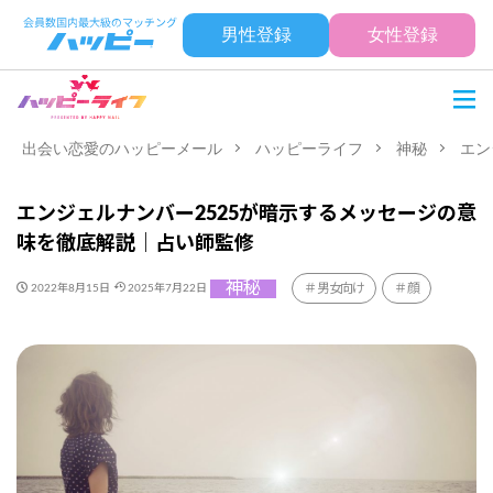
男性登録
女性登録
出会い恋愛のハッピーメール
ハッピーライフ
神秘
エン
エンジェルナンバー2525が暗示するメッセージの意
味を徹底解説｜占い師監修
神秘
男女向け
顔
2022年8月15日
2025年7月22日