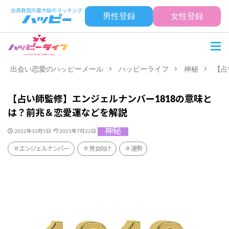
男性登録
女性登録
出会い恋愛のハッピーメール
ハッピーライフ
神秘
【占
【占い師監修】エンジェルナンバー1818の意味と
は？前兆＆恋愛運などを解説
神秘
2022年10月5日
2025年7月22日
エンジェルナンバー
男女向け
運勢