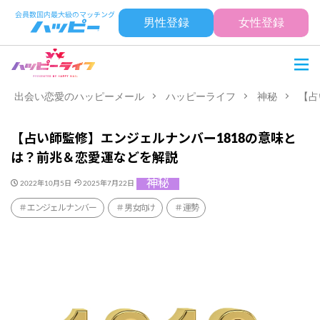
男性登録
女性登録
出会い恋愛のハッピーメール
ハッピーライフ
神秘
【占
【占い師監修】エンジェルナンバー1818の意味と
は？前兆＆恋愛運などを解説
神秘
2022年10月5日
2025年7月22日
エンジェルナンバー
男女向け
運勢