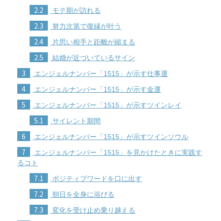
2.2
モテ期が訪れる
2.3
努力次第で復縁が叶う
2.4
片思い相手と距離が縮まる
2.5
結婚が近づいているサイン
3
エンジェルナンバー「1515」が示す仕事運
4
エンジェルナンバー「1515」が示す金運
5
エンジェルナンバー「1515」が示すツインレイ
5.1
サイレント期間
6
エンジェルナンバー「1515」が示すツインソウル
7
エンジェルナンバー「1515」を見かけたときに実践す
るコト
7.1
ポジティブワードを口に出す
7.2
朝日を全身に浴びる
7.3
変化を受け止め乗り越える