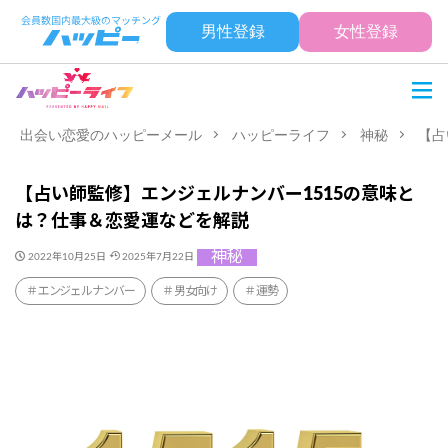
男性登録
女性登録
出会い恋愛のハッピーメール
ハッピーライフ
神秘
【占
【占い師監修】エンジェルナンバー1515の意味と
は？仕事＆恋愛運などを解説
神秘
2022年10月25日
2025年7月22日
エンジェルナンバー
男女向け
運勢