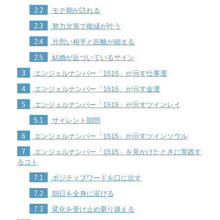
2.2
モテ期が訪れる
2.3
努力次第で復縁が叶う
2.4
片思い相手と距離が縮まる
2.5
結婚が近づいているサイン
3
エンジェルナンバー「1515」が示す仕事運
4
エンジェルナンバー「1515」が示す金運
5
エンジェルナンバー「1515」が示すツインレイ
5.1
サイレント期間
6
エンジェルナンバー「1515」が示すツインソウル
7
エンジェルナンバー「1515」を見かけたときに実践す
るコト
7.1
ポジティブワードを口に出す
7.2
朝日を全身に浴びる
7.3
変化を受け止め乗り越える