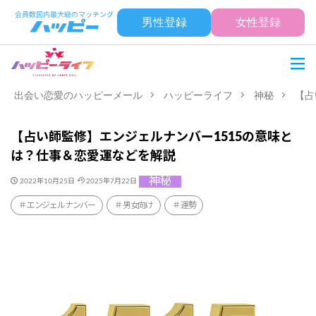
男性登録
女性登録
出会い恋愛のハッピーメール
ハッピーライフ
神秘
【占
【占い師監修】エンジェルナンバー1515の意味と
は？仕事＆恋愛運などを解説
神秘
2022年10月25日
2025年7月22日
エンジェルナンバー
男女向け
運勢