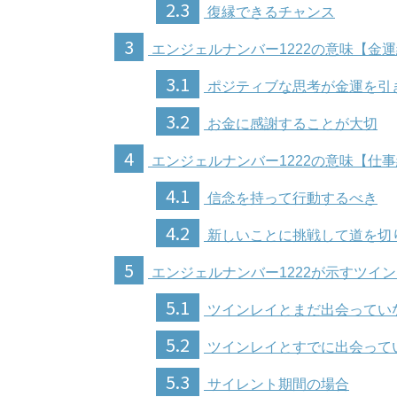
2.3
復縁できるチャンス
3
エンジェルナンバー1222の意味【金
3.1
ポジティブな思考が金運を引
3.2
お金に感謝することが大切
4
エンジェルナンバー1222の意味【仕
4.1
信念を持って行動するべき
4.2
新しいことに挑戦して道を切
5
エンジェルナンバー1222が示すツイ
5.1
ツインレイとまだ出会ってい
5.2
ツインレイとすでに出会って
5.3
サイレント期間の場合