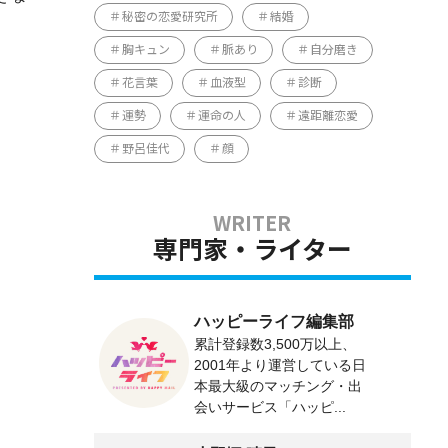
秘密の恋愛研究所
結婚
胸キュン
脈あり
自分磨き
花言葉
血液型
診断
運勢
運命の人
遠距離恋愛
野呂佳代
顔
専門家・ライター
ハッピーライフ編集部
累計登録数3,500万以上、
2001年より運営している日
本最大級のマッチング・出
会いサービス「ハッピ...