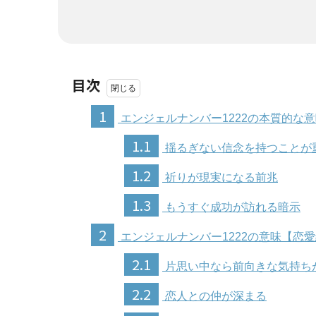
目次
1
エンジェルナンバー1222の本質的な
1.1
揺るぎない信念を持つことが
1.2
祈りが現実になる前兆
1.3
もうすぐ成功が訪れる暗示
2
エンジェルナンバー1222の意味【恋
2.1
片思い中なら前向きな気持ち
2.2
恋人との仲が深まる