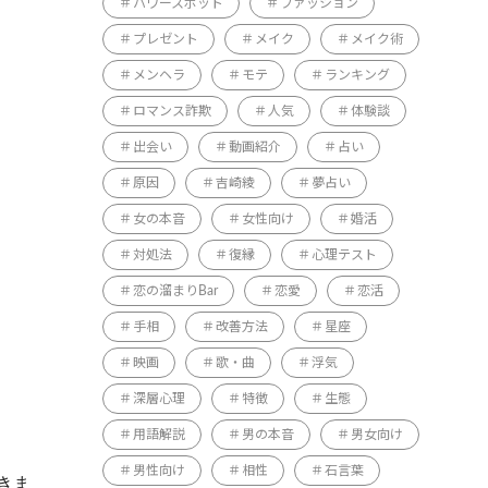
パワースポット
ファッション
プレゼント
メイク
メイク術
メンヘラ
モテ
ランキング
ロマンス詐欺
人気
体験談
出会い
動画紹介
占い
原因
吉崎綾
夢占い
女の本音
女性向け
婚活
対処法
復縁
心理テスト
恋の溜まりBar
恋愛
恋活
手相
改善方法
星座
映画
歌・曲
浮気
深層心理
特徴
生態
用語解説
男の本音
男女向け
男性向け
相性
石言葉
きま