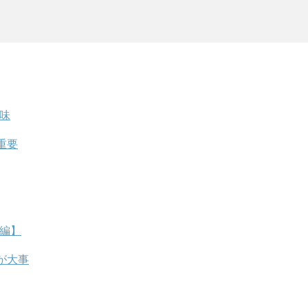
意味
重要
愛編】
が大事