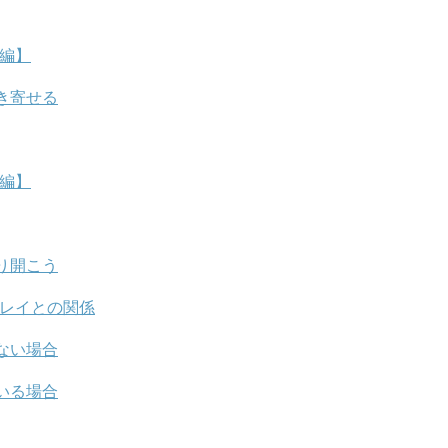
運編】
き寄せる
事編】
り開こう
ンレイとの関係
ない場合
いる場合