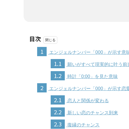
目次
1
エンジェルナンバー「000」が示す意
1.1
願いがすべて現実的に叶う前
1.2
時計「0:00」を見た意味
2
エンジェルナンバー「000」が示す恋
2.1
恋人と関係が変わる
2.2
新しい恋のチャンス到来
2.3
復縁のチャンス