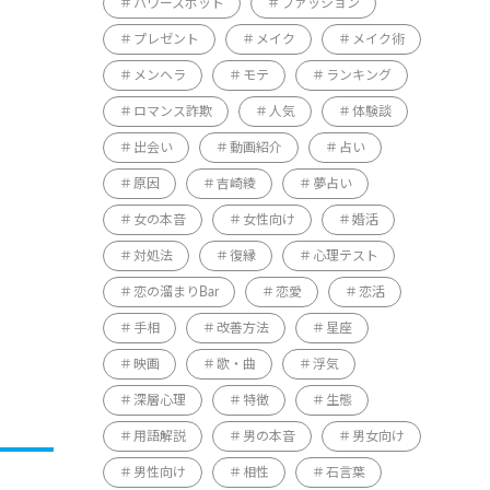
パワースポット
ファッション
プレゼント
メイク
メイク術
メンヘラ
モテ
ランキング
ロマンス詐欺
人気
体験談
出会い
動画紹介
占い
原因
吉崎綾
夢占い
女の本音
女性向け
婚活
対処法
復縁
心理テスト
恋の溜まりBar
恋愛
恋活
手相
改善方法
星座
映画
歌・曲
浮気
深層心理
特徴
生態
用語解説
男の本音
男女向け
男性向け
相性
石言葉