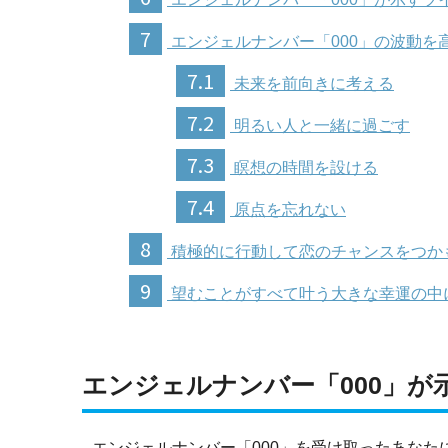
7
エンジェルナンバー「000」の波動を
7.1
未来を前向きに考える
7.2
明るい人と一緒に過ごす
7.3
瞑想の時間を設ける
7.4
原点を忘れない
8
積極的に行動して恋のチャンスをつか
9
望むことがすべて叶う大きな幸運の中
エンジェルナンバー「000」が
エンジェルナンバー「000」を受け取ったあな