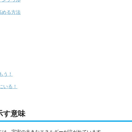
高める方法
もう！
にいる！
示す意味
たには、宇宙の大きなエネルギーが注がれています。