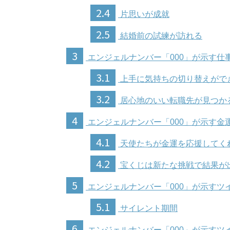
2.4
片思いが成就
2.5
結婚前の試練が訪れる
3
エンジェルナンバー「000」が示す仕
3.1
上手に気持ちの切り替えがで
3.2
居心地のいい転職先が見つか
4
エンジェルナンバー「000」が示す金
4.1
天使たちが金運を応援してく
4.2
宝くじは新たな挑戦で結果が
5
エンジェルナンバー「000」が示すツ
5.1
サイレント期間
6
エンジェルナンバー「000」が示すツ