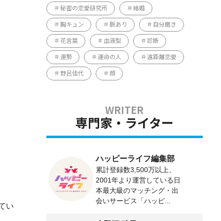
秘密の恋愛研究所
結婚
胸キュン
脈あり
自分磨き
花言葉
血液型
診断
運勢
運命の人
遠距離恋愛
野呂佳代
顔
専門家・ライター
ハッピーライフ編集部
累計登録数3,500万以上、
2001年より運営している日
本最大級のマッチング・出
会いサービス「ハッピ...
てい