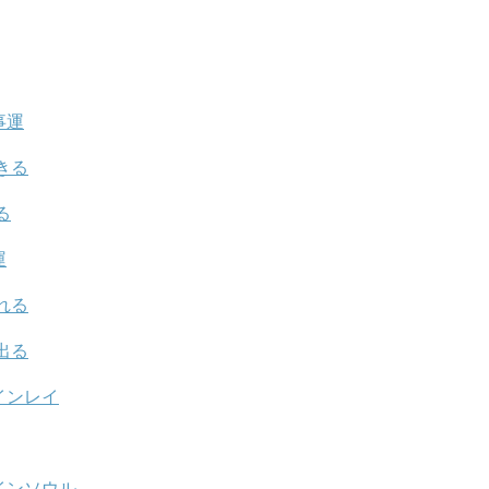
事運
きる
る
運
れる
出る
インレイ
インソウル