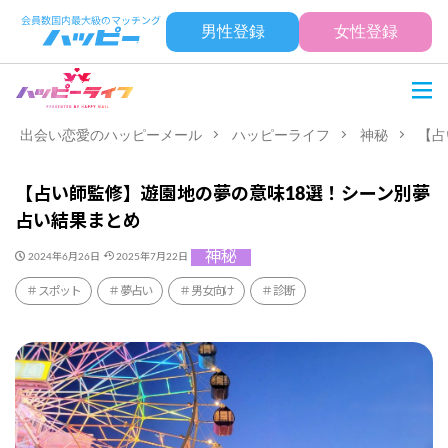
男性登録
女性登録
出会い恋愛のハッピーメール
ハッピーライフ
神秘
【占
【占い師監修】遊園地の夢の意味18選！シーン別夢
占い結果まとめ
神秘
2024年6月26日
2025年7月22日
スポット
夢占い
男女向け
診断