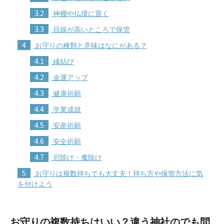
3.2
神棚や仏壇に置く
3.3
目線が高いところで保管
4
お守りの種類と意味はなにがある？
4.1
縁結び
4.2
金運アップ
4.3
健康祈願
4.4
学業成就
4.5
安産祈願
4.6
安全祈願
4.7
厄除け・魔除け
5
お守りは複数持ちでも大丈夫！持ち方や保管方法に気
を付けよう
お守りの複数持ちはいい？違う神社のでも問