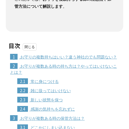
管方法について解説します
。
目次
1
お守りの複数持ちはいい？違う神社のでも問題ない？
2
お守りが複数ある時の持ち方は？やってはいけないこ
とは？
2.1
常に身につける
2.2
雑に扱ってはいけない
2.3
新しい状態を保つ
2.4
感謝の気持ちを忘れずに
3
お守りが複数ある時の保管方法は？
3.1
どこかにしまい込まない