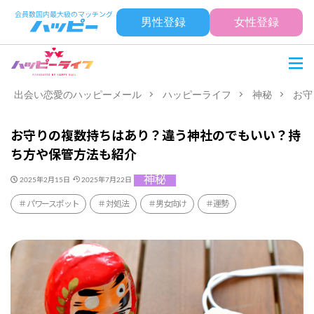
男性登録
女性登録
出会い恋愛のハッピーメール
ハッピーライフ
神秘
お守
お守りの複数持ちはあり？違う神社のでもいい？持
ち方や保管方法も紹介
神秘
2025年2月15日
2025年7月22日
パワースポット
対処法
男女向け
運勢