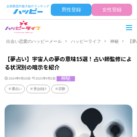
男性登録
女性登録
出会い恋愛のハッピーメール
ハッピーライフ
神秘
【夢
【夢占い】宇宙人の夢の意味15選！占い師監修によ
る状況別の暗示を紹介
神秘
2024年9月20日
2025年9月2日
夢占い
男女向け
診断