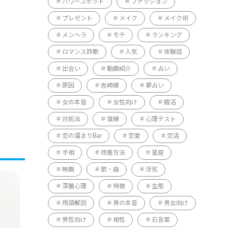
パワースポット
ファッション
プレゼント
メイク
メイク術
メンヘラ
モテ
ランキング
ロマンス詐欺
人気
体験談
出会い
動画紹介
占い
原因
吉崎綾
夢占い
女の本音
女性向け
婚活
対処法
復縁
心理テスト
恋の溜まりBar
恋愛
恋活
手相
改善方法
星座
映画
歌・曲
浮気
深層心理
特徴
生態
用語解説
男の本音
男女向け
男性向け
相性
石言葉