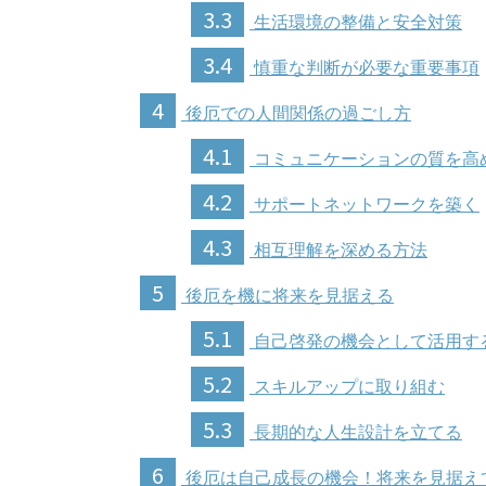
3.3
生活環境の整備と安全対策
3.4
慎重な判断が必要な重要事項
4
後厄での人間関係の過ごし方
4.1
コミュニケーションの質を高
4.2
サポートネットワークを築く
4.3
相互理解を深める方法
5
後厄を機に将来を見据える
5.1
自己啓発の機会として活用す
5.2
スキルアップに取り組む
5.3
長期的な人生設計を立てる
6
後厄は自己成長の機会！将来を見据え