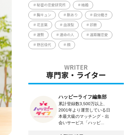
秘密の恋愛研究所
結婚
胸キュン
脈あり
自分磨き
花言葉
血液型
診断
運勢
運命の人
遠距離恋愛
野呂佳代
顔
専門家・ライター
ハッピーライフ編集部
累計登録数3,500万以上、
2001年より運営している日
本最大級のマッチング・出
会いサービス「ハッピ...