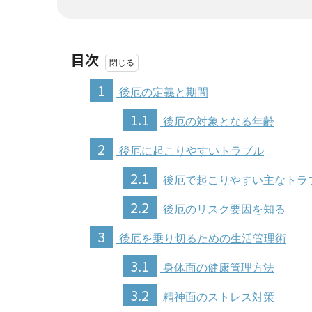
目次
1
後厄の定義と期間
1.1
後厄の対象となる年齢
2
後厄に起こりやすいトラブル
2.1
後厄で起こりやすい主なトラ
2.2
後厄のリスク要因を知る
3
後厄を乗り切るための生活管理術
3.1
身体面の健康管理方法
3.2
精神面のストレス対策