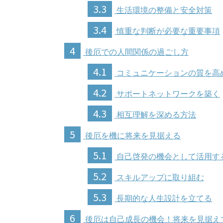
3.3
生活環境の整備と安全対策
3.4
慎重な判断が必要な重要事項
4
後厄での人間関係の過ごし方
4.1
コミュニケーションの質を高
4.2
サポートネットワークを築く
4.3
相互理解を深める方法
5
後厄を機に将来を見据える
5.1
自己啓発の機会として活用す
5.2
スキルアップに取り組む
5.3
長期的な人生設計を立てる
6
後厄は自己成長の機会！将来を見据え