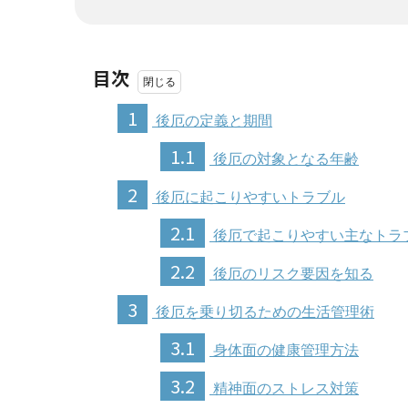
目次
1
後厄の定義と期間
1.1
後厄の対象となる年齢
2
後厄に起こりやすいトラブル
2.1
後厄で起こりやすい主なトラ
2.2
後厄のリスク要因を知る
3
後厄を乗り切るための生活管理術
3.1
身体面の健康管理方法
3.2
精神面のストレス対策