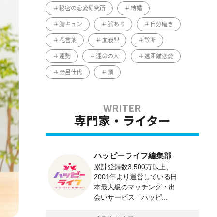
秘密の恋愛研究所
結婚
胸キュン
脈あり
自分磨き
花言葉
血液型
診断
運勢
運命の人
遠距離恋愛
野呂佳代
顔
専門家・ライター
ハッピーライフ編集部
累計登録数3,500万以上、
2001年より運営している日
本最大級のマッチング・出
会いサービス「ハッピ...