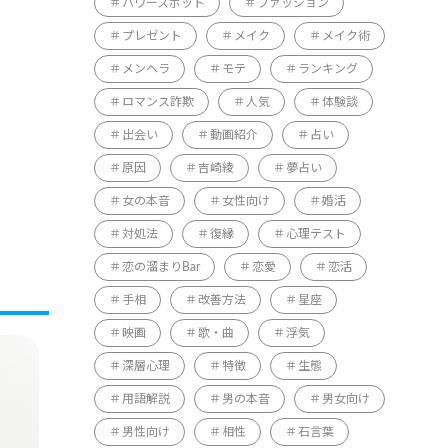
パワースポット
ファッション
プレゼント
メイク
メイク術
メンヘラ
モテ
ランキング
ロマンス詐欺
人気
体験談
出会い
動画紹介
占い
原因
吉崎綾
夢占い
女の本音
女性向け
婚活
対処法
復縁
心理テスト
恋の溜まりBar
恋愛
恋活
手相
改善方法
星座
映画
歌・曲
浮気
深層心理
特徴
生態
用語解説
男の本音
男女向け
男性向け
相性
石言葉