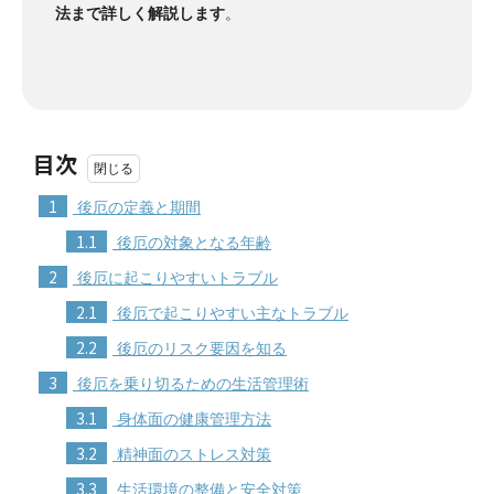
法まで詳しく解説します
。
目次
1
後厄の定義と期間
1.1
後厄の対象となる年齢
2
後厄に起こりやすいトラブル
2.1
後厄で起こりやすい主なトラブル
2.2
後厄のリスク要因を知る
3
後厄を乗り切るための生活管理術
3.1
身体面の健康管理方法
3.2
精神面のストレス対策
3.3
生活環境の整備と安全対策