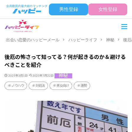
男性登録
女性登録
出会い恋愛のハッピーメール
ハッピーライフ
神秘
後厄
後厄の怖さって知ってる？何が起きるのか＆避ける
べきことを紹介
神秘
2025年3月1日
2025年7月22日
ノウハウ
対処法
男女向け
運勢