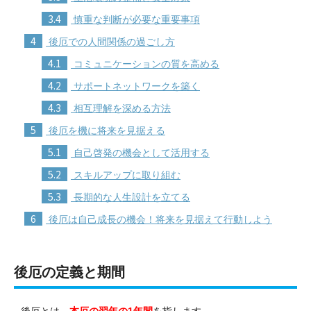
3.4
慎重な判断が必要な重要事項
4
後厄での人間関係の過ごし方
4.1
コミュニケーションの質を高める
4.2
サポートネットワークを築く
4.3
相互理解を深める方法
5
後厄を機に将来を見据える
5.1
自己啓発の機会として活用する
5.2
スキルアップに取り組む
5.3
長期的な人生設計を立てる
6
後厄は自己成長の機会！将来を見据えて行動しよう
後厄の定義と期間
後厄とは、
本厄の翌年の1年間
を指します。