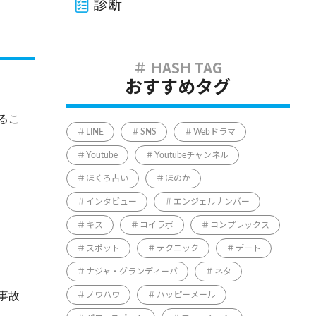
診断
おすすめタグ
るこ
LINE
SNS
Webドラマ
Youtube
Youtubeチャンネル
ほくろ占い
ほのか
インタビュー
エンジェルナンバー
キス
コイラボ
コンプレックス
スポット
テクニック
デート
ナジャ・グランディーバ
ネタ
事故
ノウハウ
ハッピーメール