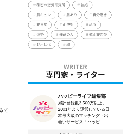
秘密の恋愛研究所
結婚
胸キュン
脈あり
自分磨き
花言葉
血液型
診断
運勢
運命の人
遠距離恋愛
野呂佳代
顔
専門家・ライター
ハッピーライフ編集部
累計登録数3,500万以上、
2001年より運営している日
るで
本最大級のマッチング・出
会いサービス「ハッピ...