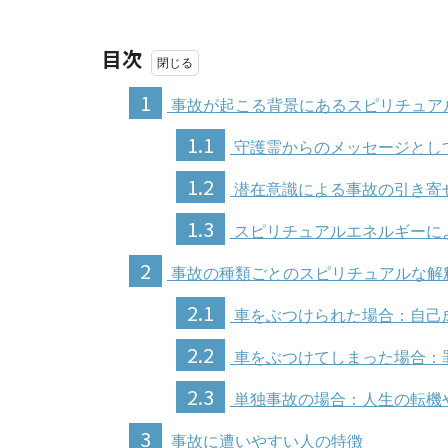
目次
1
事故が起こる背景にあるスピリチュア
1.1
守護霊からのメッセージとし
1.2
潜在意識による事故の引き寄
1.3
スピリチュアルエネルギーに
2
事故の種類ごとのスピリチュアルな解
2.1
車をぶつけられた場合：自己
2.2
車をぶつけてしまった場合：
2.3
単独事故の場合：人生の転機
3
事故に遭いやすい人の特徴