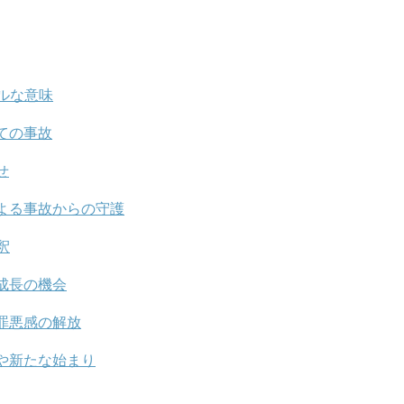
ルな意味
ての事故
せ
よる事故からの守護
釈
成長の機会
罪悪感の解放
や新たな始まり