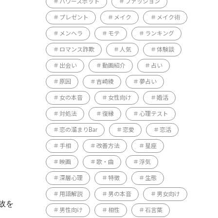
パワースポット
ファッション
プレゼント
メイク
メイク術
メンヘラ
モテ
ランキング
ロマンス詐欺
人気
体験談
出会い
動画紹介
占い
原因
吉崎綾
夢占い
女の本音
女性向け
婚活
対処法
復縁
心理テスト
恋の溜まりBar
恋愛
恋活
手相
改善方法
星座
映画
歌・曲
浮気
深層心理
特徴
生態
用語解説
男の本音
男女向け
故を
男性向け
相性
石言葉