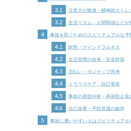
3.1
注意力が散漫・精神的ストレ
3.2
生活リズム・人間関係などが
4
事故を防ぐためのスピリチュアルな予
4.1
瞑想・マインドフルネス
4.2
生活習慣の改善・安全対策
4.3
厄払い・ポジティブ思考
4.4
トラウマケア・自己受容
4.5
事故の原因分析・再発防止策
4.6
自己改善・予防意識の維持
5
事故に遭いやすい人はスピリチュアル