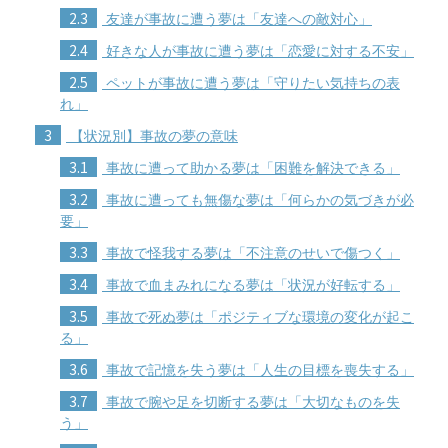
2.3
友達が事故に遭う夢は「友達への敵対心」
2.4
好きな人が事故に遭う夢は「恋愛に対する不安」
2.5
ペットが事故に遭う夢は「守りたい気持ちの表
れ」
3
【状況別】事故の夢の意味
3.1
事故に遭って助かる夢は「困難を解決できる」
3.2
事故に遭っても無傷な夢は「何らかの気づきが必
要」
3.3
事故で怪我する夢は「不注意のせいで傷つく」
3.4
事故で血まみれになる夢は「状況が好転する」
3.5
事故で死ぬ夢は「ポジティブな環境の変化が起こ
る」
3.6
事故で記憶を失う夢は「人生の目標を喪失する」
3.7
事故で腕や足を切断する夢は「大切なものを失
う」