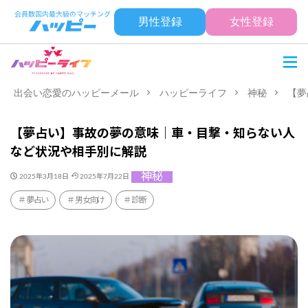
男性登録
女性登録
出会い恋愛のハッピーメール
ハッピーライフ
神秘
【夢
【夢占い】事故の夢の意味｜車・目撃・知らない人
など状況や相手別に解説
神秘
2025年3月18日
2025年7月22日
夢占い
男女向け
診断