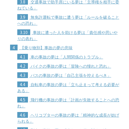
3.8
交通事故で助手席にいる夢は「主導権を相手に委
ねている」
3.9
無免許運転で事故に遭う夢は「ルールを破ること
への恐れ」
3.10
事故に遭った人を助ける夢は「責任感や思いや
りの表れ」
4
【乗り物別】事故の夢の意味
4.1
車の事故の夢は「人間関係のトラブル」
4.2
バイクの事故の夢は「冒険への憧れと恐れ」
4.3
バスの事故の夢は「自己主張を控えるべき」
4.4
自転車の事故の夢は「立ち止まって考える必要が
ある」
4.5
飛行機の事故の夢は「計画が失敗することへの恐
れ」
4.6
ヘリコプターの事故の夢は「精神的な成長が妨げ
られる」