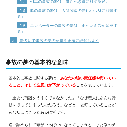
4.7
列車の事故の夢は「進むべき道に対する迷い」
4.8
船の事故の夢は「人間関係の悪化が心身に影響す
る」
4.9
エレベーターの事故の夢は「細かいミスが多発す
る」
5
夢占いで事故の夢の意味を正確に理解しよう
事故の夢の基本的な意味
基本的に事故に関する夢は、
あなたの強い責任感や悔いてい
ること、そして注意力が下がっている
ことを表しています。
「重要な商談をうまくできなかった」「なぜ恋人にあんな行
動を取ってしまったのだろう」などと、後悔していることが
あなたにはきっとあるはずです。
追い詰められて頭がいっぱいになってしまうと、また別のチ