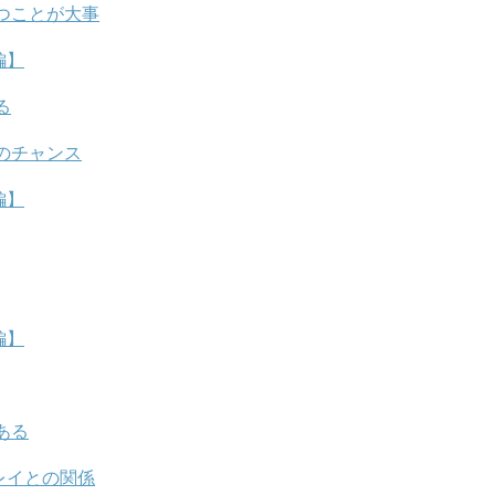
つことが大事
編】
る
のチャンス
編】
編】
ある
レイとの関係