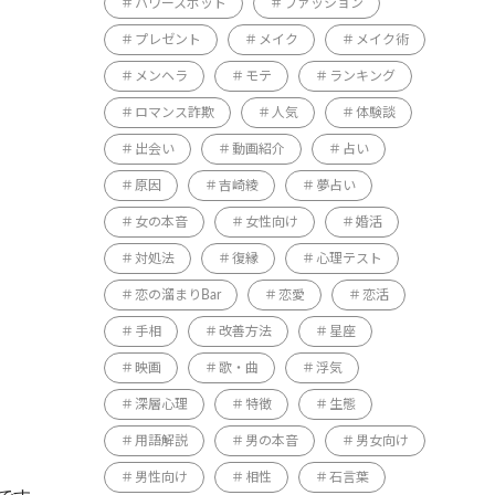
パワースポット
ファッション
プレゼント
メイク
メイク術
メンヘラ
モテ
ランキング
ロマンス詐欺
人気
体験談
出会い
動画紹介
占い
原因
吉崎綾
夢占い
女の本音
女性向け
婚活
対処法
復縁
心理テスト
恋の溜まりBar
恋愛
恋活
手相
改善方法
星座
映画
歌・曲
浮気
深層心理
特徴
生態
用語解説
男の本音
男女向け
男性向け
相性
石言葉