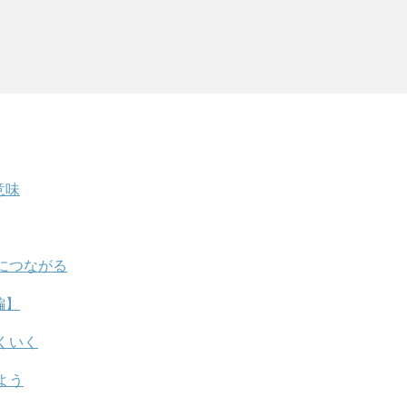
意味
につながる
編】
くいく
よう