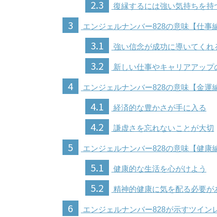
2.3
復縁するには強い気持ちを持
3
エンジェルナンバー828の意味【仕事
3.1
強い信念が成功に導いてくれ
3.2
新しい仕事やキャリアアップ
4
エンジェルナンバー828の意味【金運
4.1
経済的な豊かさが手に入る
4.2
謙虚さを忘れないことが大切
5
エンジェルナンバー828の意味【健康
5.1
健康的な生活を心がけよう
5.2
精神的健康に気を配る必要が
6
エンジェルナンバー828が示すツイン