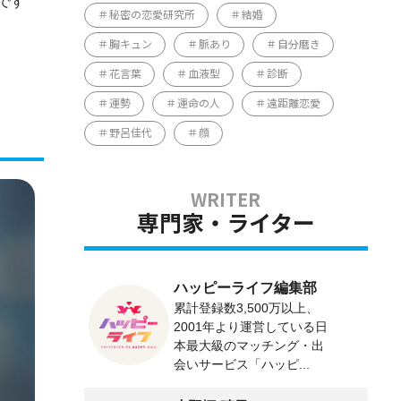
です
秘密の恋愛研究所
結婚
胸キュン
脈あり
自分磨き
花言葉
血液型
診断
運勢
運命の人
遠距離恋愛
野呂佳代
顔
専門家・ライター
ハッピーライフ編集部
累計登録数3,500万以上、
2001年より運営している日
本最大級のマッチング・出
会いサービス「ハッピ...