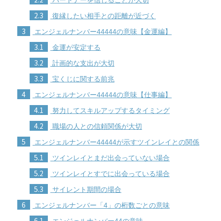
2.3
復縁したい相手との距離が近づく
3
エンジェルナンバー44444の意味【金運編】
3.1
金運が安定する
3.2
計画的な支出が大切
3.3
宝くじに関する前兆
4
エンジェルナンバー44444の意味【仕事編】
4.1
努力してスキルアップするタイミング
4.2
職場の人との信頼関係が大切
5
エンジェルナンバー44444が示すツインレイとの関係
5.1
ツインレイとまだ出会っていない場合
5.2
ツインレイとすでに出会っている場合
5.3
サイレント期間の場合
6
エンジェルナンバー「4」の桁数ごとの意味
6.1
エンジェルナンバー44の意味