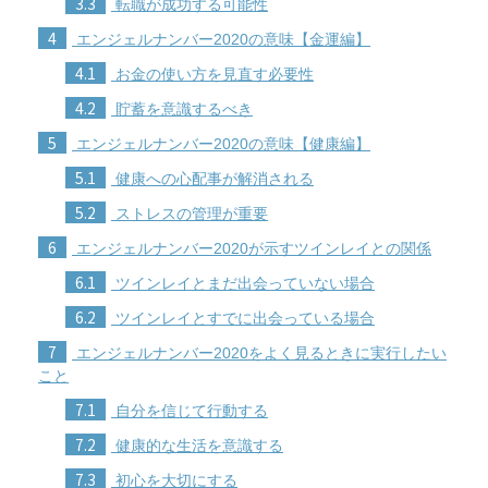
3.3
転職が成功する可能性
4
エンジェルナンバー2020の意味【金運編】
4.1
お金の使い方を見直す必要性
4.2
貯蓄を意識するべき
5
エンジェルナンバー2020の意味【健康編】
5.1
健康への心配事が解消される
5.2
ストレスの管理が重要
6
エンジェルナンバー2020が示すツインレイとの関係
6.1
ツインレイとまだ出会っていない場合
6.2
ツインレイとすでに出会っている場合
7
エンジェルナンバー2020をよく見るときに実行したい
こと
7.1
自分を信じて行動する
7.2
健康的な生活を意識する
7.3
初心を大切にする