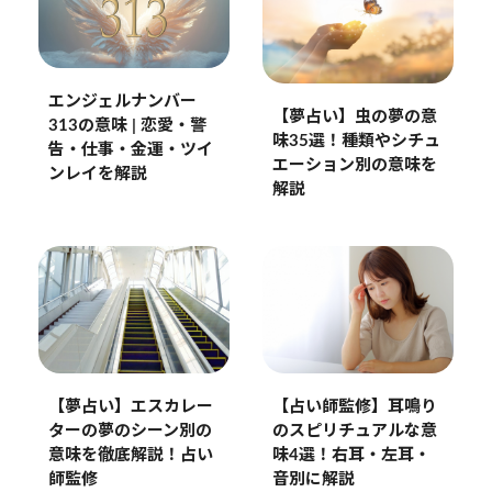
エンジェルナンバー
【夢占い】虫の夢の意
313の意味 | 恋愛・警
味35選！種類やシチュ
告・仕事・金運・ツイ
エーション別の意味を
ンレイを解説
解説
【占い師監修】耳鳴り
【夢占い】エスカレー
のスピリチュアルな意
ターの夢のシーン別の
味4選！右耳・左耳・
意味を徹底解説！占い
音別に解説
師監修