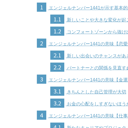
1
エンジェルナンバー1441が示す基本
1.1
新しいことや大きな変化が起
1.2
コンフォートゾーンから抜け
2
エンジェルナンバー1441の意味【恋
2.1
新しい出会いのチャンスがあ
2.2
パートナーとの関係を見直す
3
エンジェルナンバー1441の意味【金
3.1
きちんとした自己管理が大切
3.2
お金の心配をしすぎないほう
4
エンジェルナンバー1441の意味【仕
4.1
新たなキャリアやプロジェク