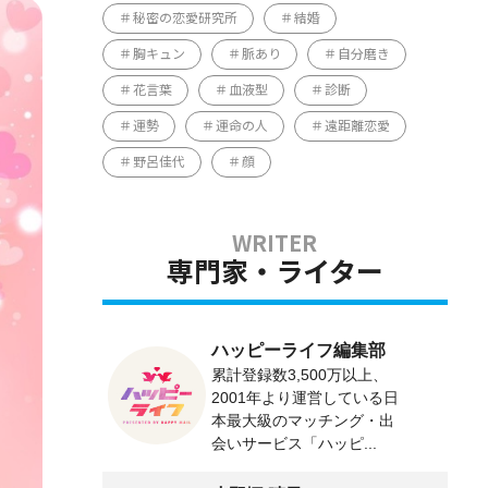
秘密の恋愛研究所
結婚
胸キュン
脈あり
自分磨き
花言葉
血液型
診断
運勢
運命の人
遠距離恋愛
野呂佳代
顔
専門家・ライター
ハッピーライフ編集部
累計登録数3,500万以上、
2001年より運営している日
本最大級のマッチング・出
会いサービス「ハッピ...