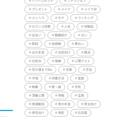
パワースポット
ファッション
プレゼント
メイク
メイク術
メンヘラ
モテ
ランキング
ロマンス詐欺
人気
体験談
出会い
動画紹介
占い
原因
吉崎綾
夢占い
女の本音
女性向け
婚活
対処法
復縁
心理テスト
恋の溜まりBar
恋愛
恋活
手相
改善方法
星座
映画
歌・曲
浮気
深層心理
特徴
生態
用語解説
男の本音
男女向け
男性向け
相性
石言葉