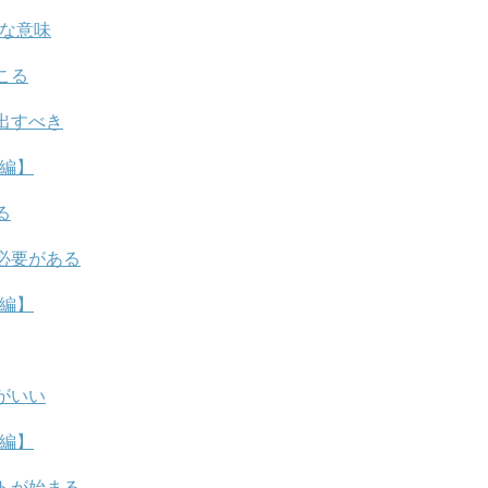
的な意味
こる
出すべき
愛編】
る
必要がある
運編】
がいい
事編】
トが始まる