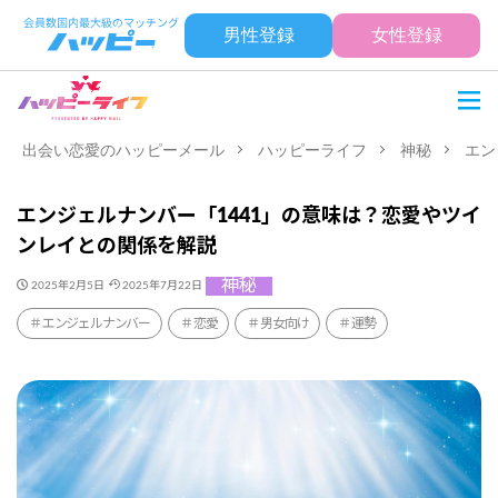
男性登録
女性登録
出会い恋愛のハッピーメール
ハッピーライフ
神秘
エン
エンジェルナンバー「1441」の意味は？恋愛やツイ
ンレイとの関係を解説
神秘
2025年2月5日
2025年7月22日
エンジェルナンバー
恋愛
男女向け
運勢