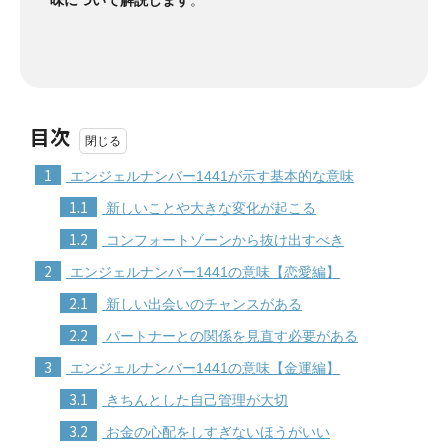
目次
1
エンジェルナンバー1441が示す基本的な意味
1.1
新しいことや大きな変化が起こる
1.2
コンフォートゾーンから抜け出すべき
2
エンジェルナンバー1441の意味【恋愛編】
2.1
新しい出会いのチャンスがある
2.2
パートナーとの関係を見直す必要がある
3
エンジェルナンバー1441の意味【金運編】
3.1
きちんとした自己管理が大切
3.2
お金の心配をしすぎないほうがいい