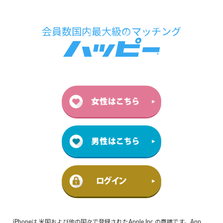
iPhoneは 米国および他の国々で登録されたApple Inc.の商標です。App