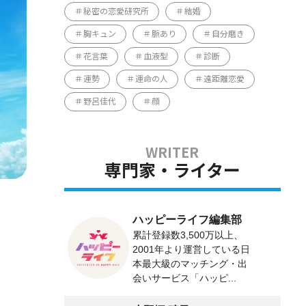
秘密の恋愛研究所
結婚
胸キュン
脈あり
自分磨き
花言葉
血液型
診断
運勢
運命の人
遠距離恋愛
野呂佳代
顔
専門家・ライター
ハッピーライフ編集部
累計登録数3,500万以上、
2001年より運営している日
本最大級のマッチング・出
会いサービス「ハッピ...