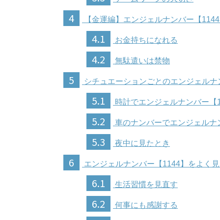
4
【金運編】エンジェルナンバー【114
4.1
お金持ちになれる
4.2
無駄遣いは禁物
5
シチュエーションごとのエンジェルナン
5.1
時計でエンジェルナンバー【1
5.2
車のナンバーでエンジェルナン
5.3
夜中に見たとき
6
エンジェルナンバー【1144】をよく
6.1
生活習慣を見直す
6.2
何事にも感謝する