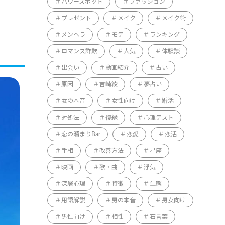
パワースポット
ファッション
プレゼント
メイク
メイク術
メンヘラ
モテ
ランキング
ロマンス詐欺
人気
体験談
出会い
動画紹介
占い
原因
吉崎綾
夢占い
女の本音
女性向け
婚活
対処法
復縁
心理テスト
恋の溜まりBar
恋愛
恋活
手相
改善方法
星座
映画
歌・曲
浮気
深層心理
特徴
生態
用語解説
男の本音
男女向け
男性向け
相性
石言葉