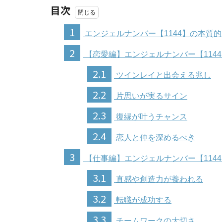
目次
1
エンジェルナンバー【1144】の本質
2
【恋愛編】エンジェルナンバー【114
2.1
ツインレイと出会える兆し
2.2
片思いが実るサイン
2.3
復縁が叶うチャンス
2.4
恋人と仲を深めるべき
3
【仕事編】エンジェルナンバー【114
3.1
直感や創造力が養われる
3.2
転職が成功する
3.3
チームワークの大切さ