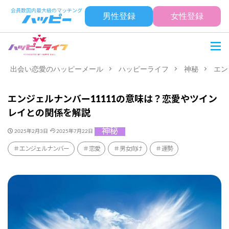
男性登録
女性登録
出会い恋愛のハッピーメール
ハッピーライフ
神秘
エン
エンジェルナンバー11111の意味は？恋愛やツイン
レイとの関係を解説
神秘
2025年2月3日
2025年7月22日
エンジェルナンバー
恋愛
男女向け
運勢