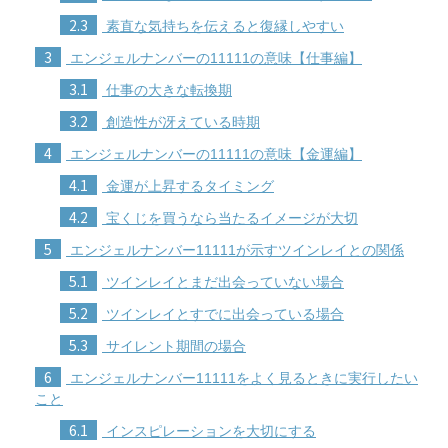
2.3
素直な気持ちを伝えると復縁しやすい
3
エンジェルナンバーの11111の意味【仕事編】
3.1
仕事の大きな転換期
3.2
創造性が冴えている時期
4
エンジェルナンバーの11111の意味【金運編】
4.1
金運が上昇するタイミング
4.2
宝くじを買うなら当たるイメージが大切
5
エンジェルナンバー11111が示すツインレイとの関係
5.1
ツインレイとまだ出会っていない場合
5.2
ツインレイとすでに出会っている場合
5.3
サイレント期間の場合
6
エンジェルナンバー11111をよく見るときに実行したい
こと
6.1
インスピレーションを大切にする