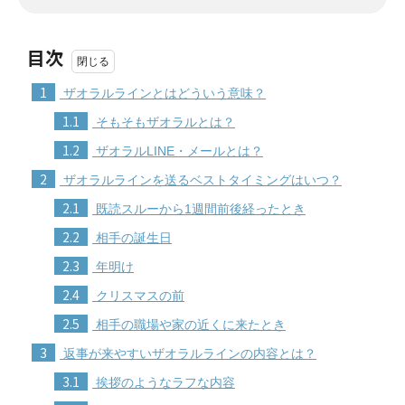
目次
1
ザオラルラインとはどういう意味？
1.1
そもそもザオラルとは？
1.2
ザオラルLINE・メールとは？
2
ザオラルラインを送るベストタイミングはいつ？
2.1
既読スルーから1週間前後経ったとき
2.2
相手の誕生日
2.3
年明け
2.4
クリスマスの前
2.5
相手の職場や家の近くに来たとき
3
返事が来やすいザオラルラインの内容とは？
3.1
挨拶のようなラフな内容