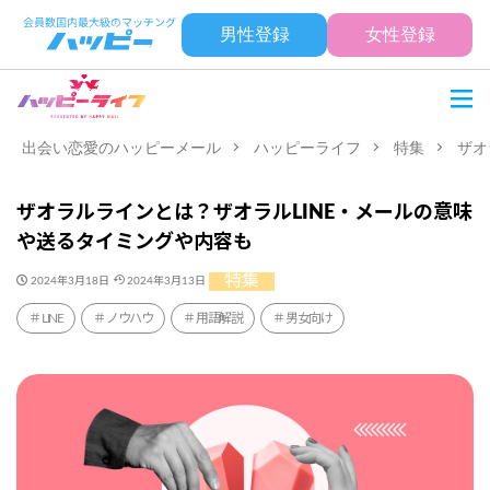
男性登録
女性登録
出会い恋愛のハッピーメール
ハッピーライフ
特集
ザオ
ザオラルラインとは？ザオラルLINE・メールの意味
や送るタイミングや内容も
特集
2024年3月18日
2024年3月13日
LINE
ノウハウ
用語解説
男女向け