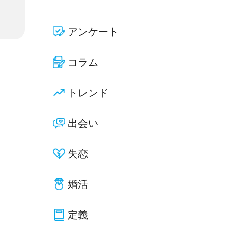
アンケート
コラム
トレンド
出会い
失恋
婚活
定義