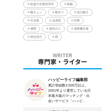
秘密の恋愛研究所
結婚
胸キュン
脈あり
自分磨き
花言葉
血液型
診断
運勢
運命の人
遠距離恋愛
野呂佳代
顔
専門家・ライター
ハッピーライフ編集部
累計登録数3,500万以上、
2001年より運営している日
本最大級のマッチング・出
会いサービス「ハッピ...