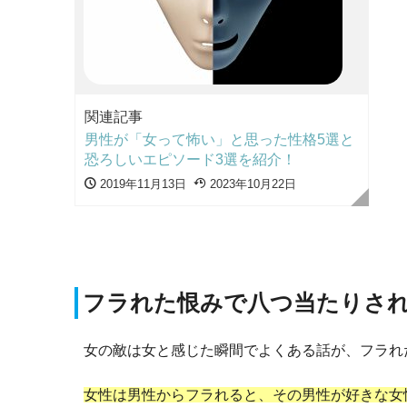
関連記事
男性が「女って怖い」と思った性格5選と
恐ろしいエピソード3選を紹介！
2019年11月13日
2023年10月22日
フラれた恨みで八つ当たりさ
女の敵は女と感じた瞬間でよくある話が、フラれ
女性は男性からフラれると、その男性が好きな女