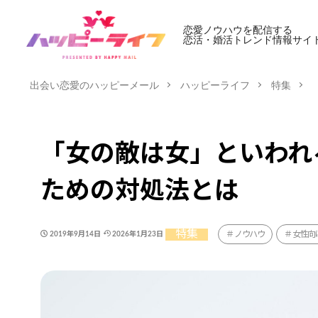
恋愛ノウハウを配信する
恋活・婚活トレンド情報サイ
出会い恋愛のハッピーメール
ハッピーライフ
特集
「女の敵は女」といわれ
ための対処法とは
特集
ノウハウ
女性向
2019年9月14日
2026年1月23日