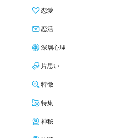
恋愛
恋活
深層心理
片思い
特徴
特集
神秘