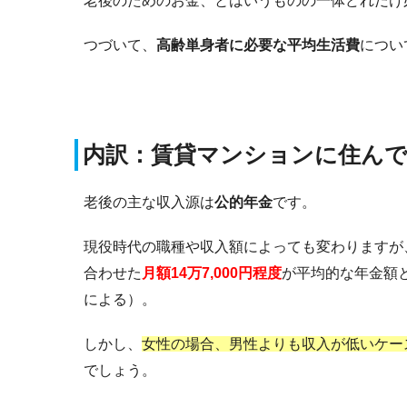
老後のためのお金、とはいうものの一体どれだけ
つづいて、
高齢単身者に必要な平均生活費
につい
内訳：賃貸マンションに住ん
老後の主な収入源は
公的年金
です。
現役時代の職種や収入額によっても変わりますが
合わせた
月額14万7,000円程度
が平均的な年金額
による）。
しかし、
女性の場合、男性よりも収入が低いケー
でしょう。