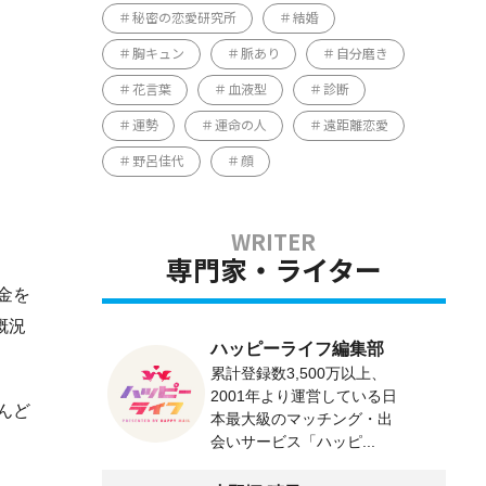
秘密の恋愛研究所
結婚
胸キュン
脈あり
自分磨き
花言葉
血液型
診断
運勢
運命の人
遠距離恋愛
野呂佳代
顔
専門家・ライター
金を
概況
ハッピーライフ編集部
累計登録数3,500万以上、
2001年より運営している日
んど
本最大級のマッチング・出
会いサービス「ハッピ...