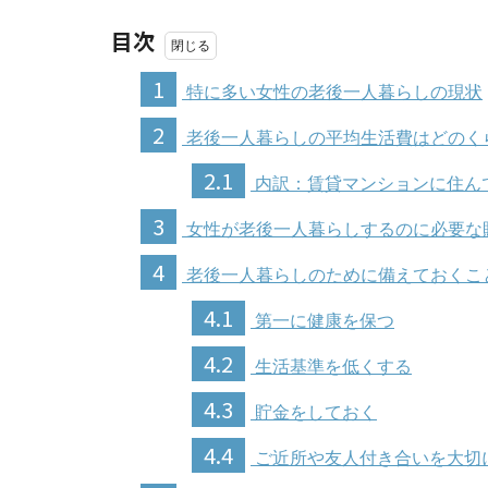
目次
1
特に多い女性の老後一人暮らしの現状
2
老後一人暮らしの平均生活費はどのく
2.1
内訳：賃貸マンションに住ん
3
女性が老後一人暮らしするのに必要な
4
老後一人暮らしのために備えておくこ
4.1
第一に健康を保つ
4.2
生活基準を低くする
4.3
貯金をしておく
4.4
ご近所や友人付き合いを大切