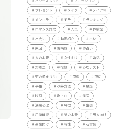
パワースポット
ファッション
プレゼント
メイク
メイク術
メンヘラ
モテ
ランキング
ロマンス詐欺
人気
体験談
出会い
動画紹介
占い
原因
吉崎綾
夢占い
女の本音
女性向け
婚活
対処法
復縁
心理テスト
恋の溜まりBar
恋愛
恋活
手相
改善方法
星座
映画
歌・曲
浮気
深層心理
特徴
生態
用語解説
男の本音
男女向け
男性向け
相性
石言葉