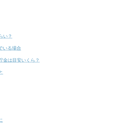
らい？
でいる場合
貯金は目安いくら？
と
に