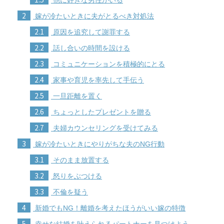
2
嫁が冷たいときに夫がとるべき対処法
2.1
原因を追究して謝罪する
2.2
話し合いの時間を設ける
2.3
コミュニケーションを積極的にとる
2.4
家事や育児を率先して手伝う
2.5
一旦距離を置く
2.6
ちょっとしたプレゼントを贈る
2.7
夫婦カウンセリングを受けてみる
3
嫁が冷たいときにやりがちな夫のNG行動
3.1
そのまま放置する
3.2
怒りをぶつける
3.3
不倫を疑う
4
新婚でもNG！離婚を考えたほうがいい嫁の特徴
5
幸せな結婚を叶えられるパートナーを見つけよう