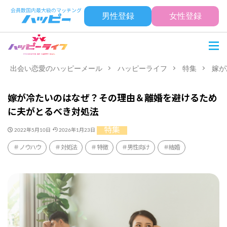
男性登録
女性登録
出会い恋愛のハッピーメール
ハッピーライフ
特集
嫁が
嫁が冷たいのはなぜ？その理由＆離婚を避けるため
に夫がとるべき対処法
特集
2022年5月10日
2026年1月23日
ノウハウ
対処法
特徴
男性向け
結婚