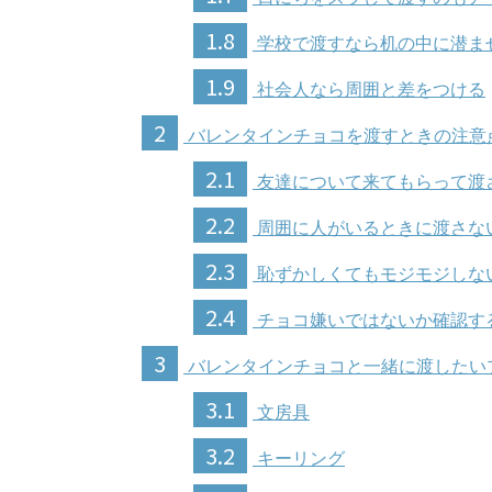
1.8
学校で渡すなら机の中に潜ま
1.9
社会人なら周囲と差をつける
2
バレンタインチョコを渡すときの注意
2.1
友達について来てもらって渡
2.2
周囲に人がいるときに渡さな
2.3
恥ずかしくてもモジモジしな
2.4
チョコ嫌いではないか確認す
3
バレンタインチョコと一緒に渡したい
3.1
文房具
3.2
キーリング