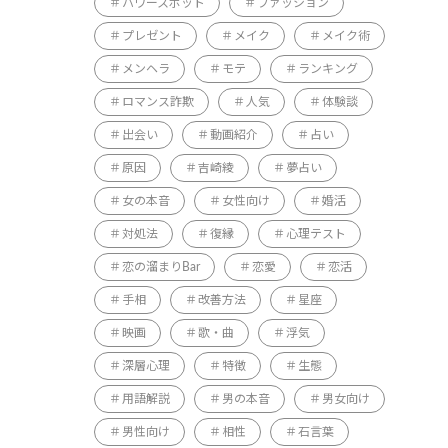
パワースポット
ファッション
プレゼント
メイク
メイク術
メンヘラ
モテ
ランキング
ロマンス詐欺
人気
体験談
出会い
動画紹介
占い
原因
吉崎綾
夢占い
女の本音
女性向け
婚活
対処法
復縁
心理テスト
恋の溜まりBar
恋愛
恋活
手相
改善方法
星座
映画
歌・曲
浮気
深層心理
特徴
生態
用語解説
男の本音
男女向け
男性向け
相性
石言葉