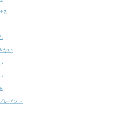
せる
点
さない
い
い
る
プレゼント