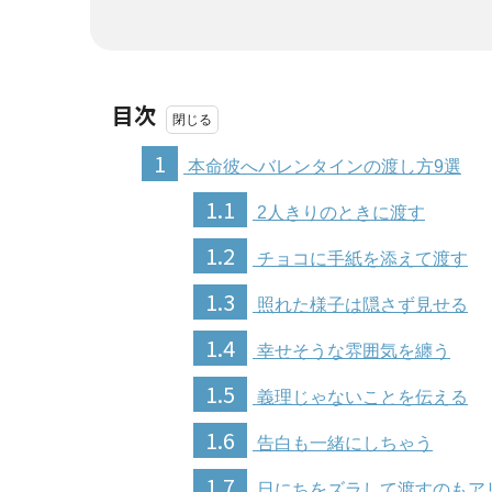
目次
1
本命彼へバレンタインの渡し方9選
1.1
2人きりのときに渡す
1.2
チョコに手紙を添えて渡す
1.3
照れた様子は隠さず見せる
1.4
幸せそうな雰囲気を纏う
1.5
義理じゃないことを伝える
1.6
告白も一緒にしちゃう
1.7
日にちをズラして渡すのもア