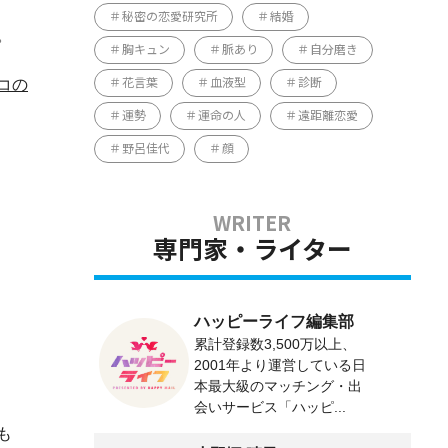
秘密の恋愛研究所
結婚
。
胸キュン
脈あり
自分磨き
コの
花言葉
血液型
診断
運勢
運命の人
遠距離恋愛
野呂佳代
顔
専門家・ライター
ハッピーライフ編集部
累計登録数3,500万以上、
2001年より運営している日
本最大級のマッチング・出
会いサービス「ハッピ...
も