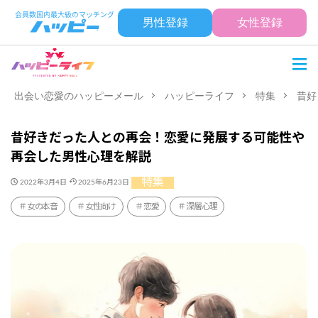
男性登録
女性登録
出会い恋愛のハッピーメール
ハッピーライフ
特集
昔好
昔好きだった人との再会！恋愛に発展する可能性や
再会した男性心理を解説
特集
2022年3月4日
2025年6月23日
女の本音
女性向け
恋愛
深層心理