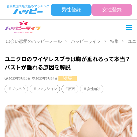
男性登録
女性登録
出会い恋愛のハッピーメール
ハッピーライフ
特集
ユニ
ユニクロのワイヤレスブラは胸が垂れるって本当？
バストが垂れる原因を解説
特集
2025年3月16日
2025年3月14日
ノウハウ
ファッション
原因
女性向け