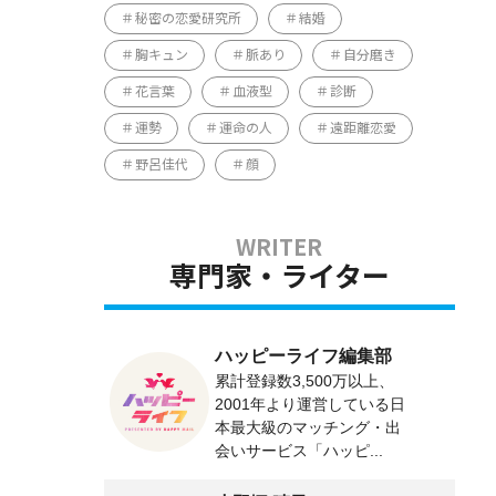
秘密の恋愛研究所
結婚
胸キュン
脈あり
自分磨き
花言葉
血液型
診断
運勢
運命の人
遠距離恋愛
野呂佳代
顔
専門家・ライター
ハッピーライフ編集部
累計登録数3,500万以上、
2001年より運営している日
本最大級のマッチング・出
会いサービス「ハッピ...