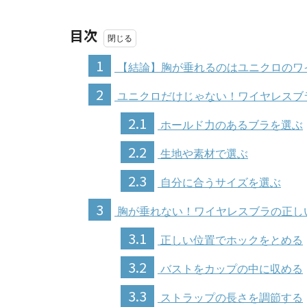
目次
1
【結論】胸が垂れるのはユニクロのワ
2
ユニクロだけじゃない！ワイヤレスブ
2.1
ホールド力のあるブラを選ぶ
2.2
生地や素材で選ぶ
2.3
自分に合うサイズを選ぶ
3
胸が垂れない！ワイヤレスブラの正し
3.1
正しい位置でホックをとめる
3.2
バストをカップの中に収める
3.3
ストラップの長さを調節する