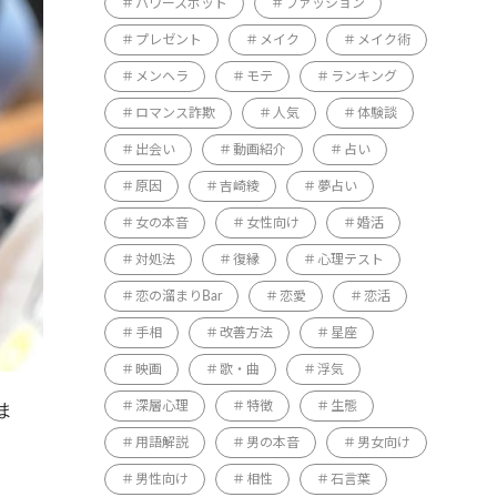
パワースポット
ファッション
プレゼント
メイク
メイク術
メンヘラ
モテ
ランキング
ロマンス詐欺
人気
体験談
出会い
動画紹介
占い
原因
吉崎綾
夢占い
女の本音
女性向け
婚活
対処法
復縁
心理テスト
恋の溜まりBar
恋愛
恋活
手相
改善方法
星座
映画
歌・曲
浮気
深層心理
特徴
生態
ま
用語解説
男の本音
男女向け
男性向け
相性
石言葉