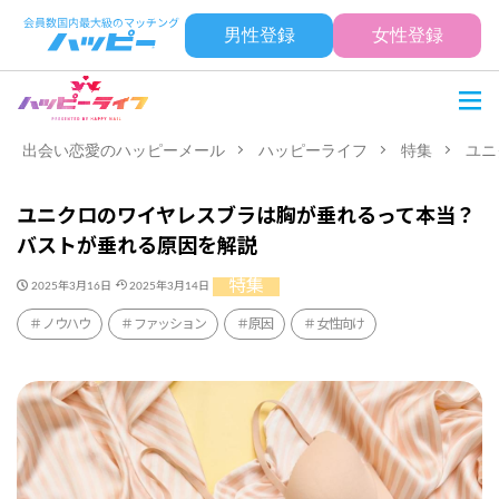
男性登録
女性登録
出会い恋愛のハッピーメール
ハッピーライフ
特集
ユニ
ユニクロのワイヤレスブラは胸が垂れるって本当？
バストが垂れる原因を解説
特集
2025年3月16日
2025年3月14日
ノウハウ
ファッション
原因
女性向け