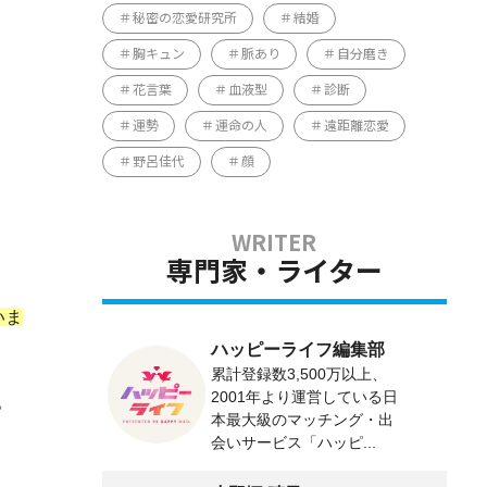
秘密の恋愛研究所
結婚
胸キュン
脈あり
自分磨き
花言葉
血液型
診断
運勢
運命の人
遠距離恋愛
野呂佳代
顔
専門家・ライター
いま
ハッピーライフ編集部
累計登録数3,500万以上、
2001年より運営している日
。
本最大級のマッチング・出
会いサービス「ハッピ...