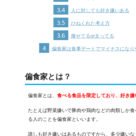
3.4
人に対しても好き嫌いある
3.5
ひねくれた考え方
3.6
痩せてるor太ってる
4
偏食家は食事デートでマイナスになり
偏食家とは？
偏食家とは、
食べる食品を限定しており、好き嫌
たとえば野菜嫌いで豚肉や鶏肉などの肉類しか食
る人のことを偏食家といいます。
誰しも好き嫌いはあるものですから、多少嫌いな