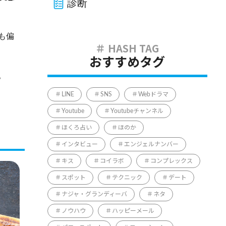
診断
も偏
おすすめタグ
。
LINE
SNS
Webドラマ
Youtube
Youtubeチャンネル
ほくろ占い
ほのか
インタビュー
エンジェルナンバー
キス
コイラボ
コンプレックス
スポット
テクニック
デート
ナジャ・グランディーバ
ネタ
ノウハウ
ハッピーメール