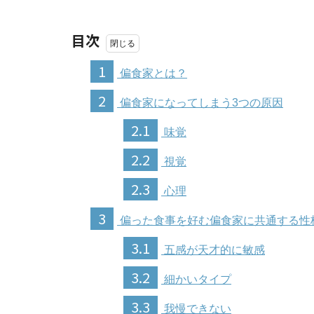
目次
1
偏食家とは？
2
偏食家になってしまう3つの原因
2.1
味覚
2.2
視覚
2.3
心理
3
偏った食事を好む偏食家に共通する性
3.1
五感が天才的に敏感
3.2
細かいタイプ
3.3
我慢できない