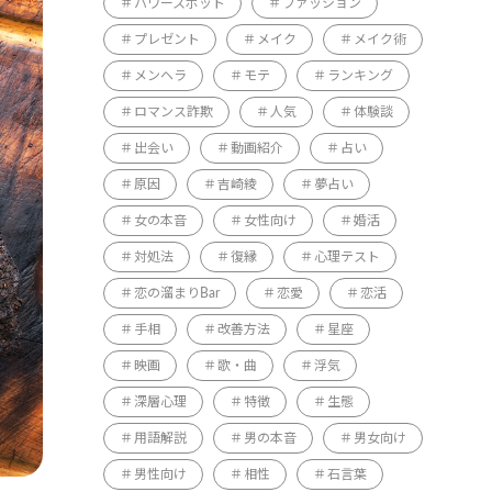
パワースポット
ファッション
プレゼント
メイク
メイク術
メンヘラ
モテ
ランキング
ロマンス詐欺
人気
体験談
出会い
動画紹介
占い
原因
吉崎綾
夢占い
女の本音
女性向け
婚活
対処法
復縁
心理テスト
恋の溜まりBar
恋愛
恋活
手相
改善方法
星座
映画
歌・曲
浮気
深層心理
特徴
生態
用語解説
男の本音
男女向け
男性向け
相性
石言葉