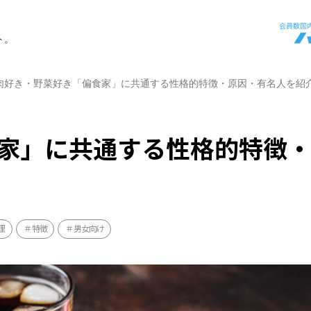
ト。
肉好き・野菜好き「偏食家」に共通する性格的特徴・原因・有名人を紹
家」に共通する性格的特徴
理
特徴
男女向け