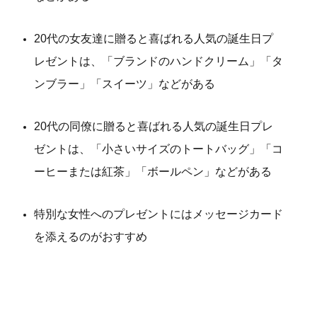
20代の女友達に贈ると喜ばれる人気の誕生日プ
レゼントは、「ブランドのハンドクリーム」「タ
ンブラー」「スイーツ」などがある
20代の同僚に贈ると喜ばれる人気の誕生日プレ
ゼントは、「小さいサイズのトートバッグ」「コ
ーヒーまたは紅茶」「ボールペン」などがある
特別な女性へのプレゼントにはメッセージカード
を添えるのがおすすめ