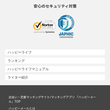
安心のセキュリティ対策
ハッピーライフ
ランキング
ハッピーライフマニュアル
ライター紹介
出会い・恋愛マッチングサイト/マッチングアプリ 「ハッピーメー
ル」TOP
ハッピーメールとは