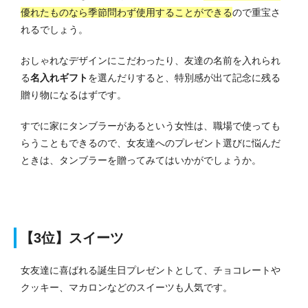
優れたものなら季節問わず使用することができる
ので重宝さ
れるでしょう。
おしゃれなデザインにこだわったり、友達の名前を入れられ
る
名入れギフト
を選んだりすると、特別感が出て記念に残る
贈り物になるはずです。
すでに家にタンブラーがあるという女性は、職場で使っても
らうこともできるので、女友達へのプレゼント選びに悩んだ
ときは、タンブラーを贈ってみてはいかがでしょうか。
【3位】スイーツ
女友達に喜ばれる誕生日プレゼントとして、チョコレートや
クッキー、マカロンなどのスイーツも人気です。