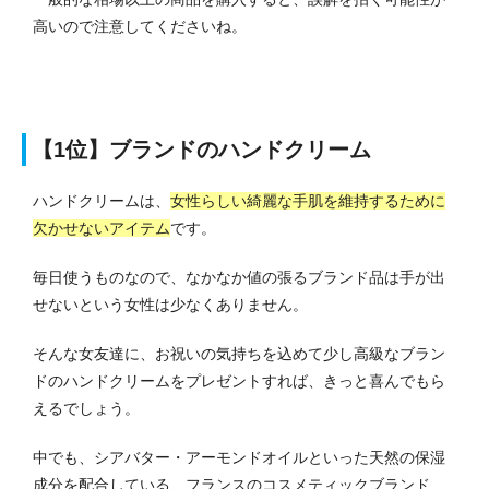
高いので注意してくださいね。
【1位】ブランドのハンドクリーム
ハンドクリームは、
女性らしい綺麗な手肌を維持するために
欠かせないアイテム
です。
毎日使うものなので、なかなか値の張るブランド品は手が出
せないという女性は少なくありません。
そんな女友達に、お祝いの気持ちを込めて少し高級なブラン
ドのハンドクリームをプレゼントすれば、きっと喜んでもら
えるでしょう。
中でも、シアバター・アーモンドオイルといった天然の保湿
成分を配合している、フランスのコスメティックブランド