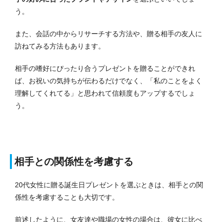
う。
また、会話の中からリサーチする方法や、贈る相手の友人に
訪ねてみる方法もあります。
相手の嗜好にぴったり合うプレゼントを贈ることができれ
ば、お祝いの気持ちが伝わるだけでなく、「私のことをよく
理解してくれてる」と思われて信頼度もアップするでしょ
う。
相手との関係性を考慮する
20代女性に贈る誕生日プレゼントを選ぶときは、相手との関
係性を考慮することも大切です。
前述したように、女友達や職場の女性の場合は、彼女に比べ