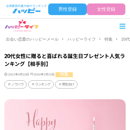
男性登録
女性登録
出会い恋愛のハッピーメール
ハッピーライフ
特集
20
20代女性に贈ると喜ばれる誕生日プレゼント人気ラ
ンキング【相手別】
特集
2021年4月10日
2026年1月23日
ノウハウ
ランキング
男性向け