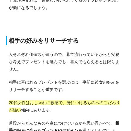
予算が決まれば、選択肢が絞られてくるのでプレゼント選び
が楽になるでしょう。
相手の好みをリサーチする
人それぞれ価値観が違うので、巷で流行っているからと安易
な考えでプレゼントを選んでも、喜んでもらえるとは限りま
せん。
相手に喜ばれるプレゼントを選ぶには、事前に彼女の好みを
リサーチすることが重要です。
20代女性はおしゃれに敏感で、身につけるものへのこだわり
が強い
傾向にあります。
普段からどんなものを身につけているかを思い浮かべて、
相
手の好みに合ったブランドやデザイン
を選ぶといいでしょ