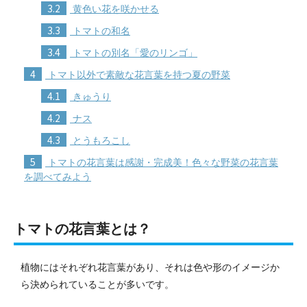
3.2
黄色い花を咲かせる
3.3
トマトの和名
3.4
トマトの別名「愛のリンゴ」
4
トマト以外で素敵な花言葉を持つ夏の野菜
4.1
きゅうり
4.2
ナス
4.3
とうもろこし
5
トマトの花言葉は感謝・完成美！色々な野菜の花言葉
を調べてみよう
トマトの花言葉とは？
植物にはそれぞれ花言葉があり、それは色や形のイメージか
ら決められていることが多いです。