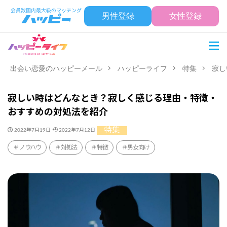
男性登録
女性登録
出会い恋愛のハッピーメール
ハッピーライフ
特集
寂し
寂しい時はどんなとき？寂しく感じる理由・特徴・
おすすめの対処法を紹介
特集
2022年7月19日
2022年7月12日
ノウハウ
対処法
特徴
男女向け