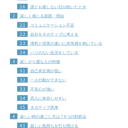
1.6
誰とも接しない日が続いたとき
2
寂しく感じる原因・理由
2.1
コミュニケーション不足
2.2
自分をネガティブに考える
2.3
理想と現実の違いに劣等感を抱いている
2.4
ハリのない生活をしている
3
寂しがり屋な人の特徴
3.1
自己肯定感が低い
3.2
一人行動ができない
3.3
不安心が強い
3.4
恋人に依存しやすい
3.5
ネガティブ思考
4
寂しい時の過ごし方は？5つの対処法
4.1
寂しい気持ちを打ち明ける