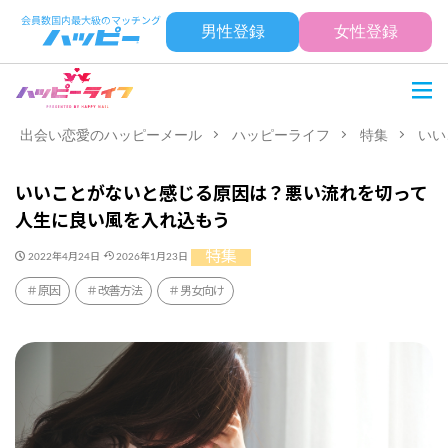
男性登録
女性登録
出会い恋愛のハッピーメール
ハッピーライフ
特集
いい
いいことがないと感じる原因は？悪い流れを切って
人生に良い風を入れ込もう
特集
2022年4月24日
2026年1月23日
原因
改善方法
男女向け