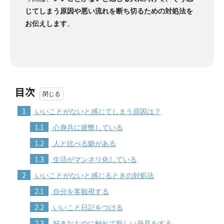
じてしまう原因や悪い流れを断ち切るための対処法を
お伝えします
。
目次
1
いいことがないと感じてしまう原因は？
1.1
心身共に疲弊している
1.2
人と比べる癖がある
1.3
生活がマンネリ化している
2
いいことがないと感じるときの対処法
2.1
自分を客観視する
2.2
いいこと日記をつける
2.3
好きなものに触れて新しい発見をする