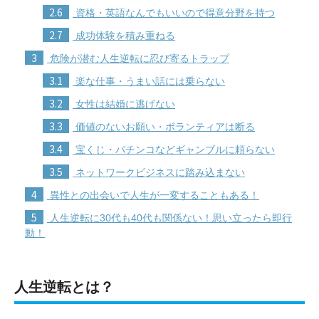
2.6
資格・英語なんでもいいので得意分野を持つ
2.7
成功体験を積み重ねる
3
危険が潜む人生逆転に忍び寄るトラップ
3.1
楽な仕事・うまい話には乗らない
3.2
女性は結婚に逃げない
3.3
価値のないお願い・ボランティアは断る
3.4
宝くじ・パチンコなどギャンブルに頼らない
3.5
ネットワークビジネスに踏み込まない
4
異性との出会いで人生が一変することもある！
5
人生逆転に30代も40代も関係ない！思い立ったら即行
動！
人生逆転とは？