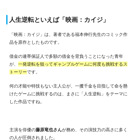
人生逆転といえば「映画：カイジ」
「映画：カイジ」は、著者である福本伸行先生のコミック作
品を原作としたものです。
借金の連帯保証人で多額の借金を背負うことになった青年
が、
一発逆転を狙ってギャンブルゲームに何度も挑戦するス
トーリー
です。
何の才能や特技もない主人公が、一攫千金を目指して命を懸
けたゲームに挑戦するのは、まさに「人生逆転」をテーマに
した作品ですね。
主演を俳優の
藤原竜也さん
が務め、その演技力の高さに多く
の人が圧倒されました。