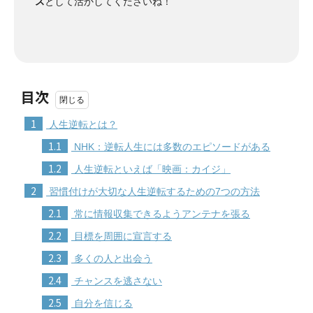
ス
として活かしてくださいね！
目次
1
人生逆転とは？
1.1
NHK：逆転人生には多数のエピソードがある
1.2
人生逆転といえば「映画：カイジ」
2
習慣付けが大切な人生逆転するための7つの方法
2.1
常に情報収集できるようアンテナを張る
2.2
目標を周囲に宣言する
2.3
多くの人と出会う
2.4
チャンスを逃さない
2.5
自分を信じる