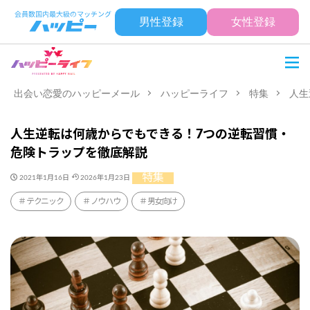
男性登録
女性登録
出会い恋愛のハッピーメール
ハッピーライフ
特集
人生
人生逆転は何歳からでもできる！7つの逆転習慣・
危険トラップを徹底解説
特集
2021年1月16日
2026年1月23日
テクニック
ノウハウ
男女向け