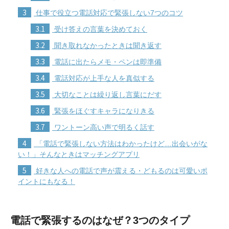
3
仕事で役立つ電話対応で緊張しない7つのコツ
3.1
受け答えの言葉を決めておく
3.2
聞き取れなかったときは聞き返す
3.3
電話に出たらメモ・ペンは即準備
3.4
電話対応が上手な人を真似する
3.5
大切なことは繰り返し言葉にだす
3.6
緊張をほぐすキャラになりきる
3.7
ワントーン高い声で明るく話す
4
「電話で緊張しない方法はわかったけど…出会いがな
い！」そんなときはマッチングアプリ
5
好きな人への電話で声が震える・どもるのは可愛いポ
イントにもなる！
電話で緊張するのはなぜ？3つのタイプ