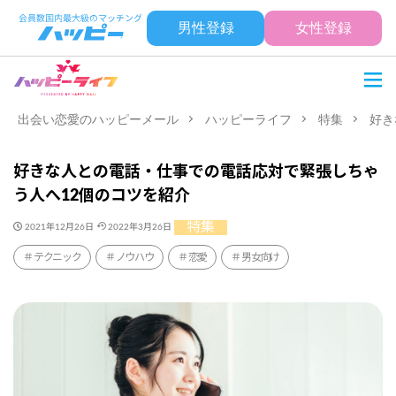
男性登録
女性登録
出会い恋愛のハッピーメール
ハッピーライフ
特集
好き
好きな人との電話・仕事での電話応対で緊張しちゃ
う人へ12個のコツを紹介
特集
2021年12月26日
2022年3月26日
テクニック
ノウハウ
恋愛
男女向け