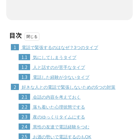
目次
1
電話で緊張するのはなぜ？3つのタイプ
1.1
気にしてしまうタイプ
1.2
人と話すのが苦手なタイプ
1.3
電話した経験が少ないタイプ
2
好きな人との電話で緊張しないための5つの対策
2.1
会話の内容を考えておく
2.2
落ち着いた心理状態でする
2.3
夜のゆっくりタイムにする
2.4
異性の友達で電話経験をつむ
2.5
お酒の勢いで電話するのもOK