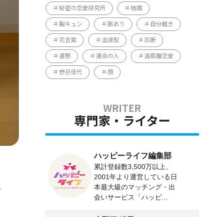
秘密の恋愛研究所
結婚
胸キュン
脈あり
自分磨き
花言葉
血液型
診断
運勢
運命の人
遠距離恋愛
野呂佳代
顔
専門家・ライター
ハッピーライフ編集部
累計登録数3,500万以上、
2001年より運営している日
。
本最大級のマッチング・出
会いサービス「ハッピ...