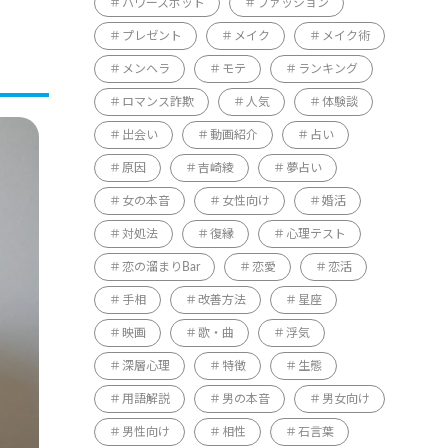
パワースポット
ファッション
プレゼント
メイク
メイク術
メンヘラ
モテ
ランキング
ロマンス詐欺
人気
体験談
出会い
動画紹介
占い
原因
吉崎綾
夢占い
女の本音
女性向け
婚活
対処法
復縁
心理テスト
恋の溜まりBar
恋愛
恋活
手相
改善方法
星座
映画
歌・曲
浮気
深層心理
特徴
生態
用語解説
男の本音
男女向け
男性向け
相性
石言葉