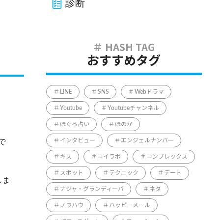
診断
おすすめタグ
LINE
SNS
Webドラマ
Youtube
Youtubeチャンネル
ほくろ占い
ほのか
で
インタビュー
エンジェルナンバー
キス
コイラボ
コンプレックス
スポット
テクニック
デート
しま
ナジャ・グランディーバ
ネタ
ノウハウ
ハッピーメール