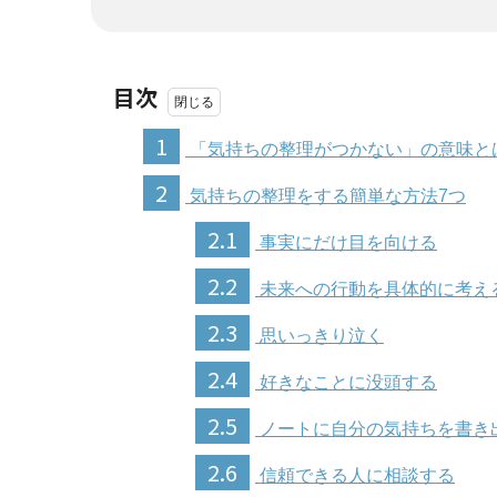
目次
1
「気持ちの整理がつかない」の意味と
2
気持ちの整理をする簡単な方法7つ
2.1
事実にだけ目を向ける
2.2
未来への行動を具体的に考え
2.3
思いっきり泣く
2.4
好きなことに没頭する
2.5
ノートに自分の気持ちを書き
2.6
信頼できる人に相談する