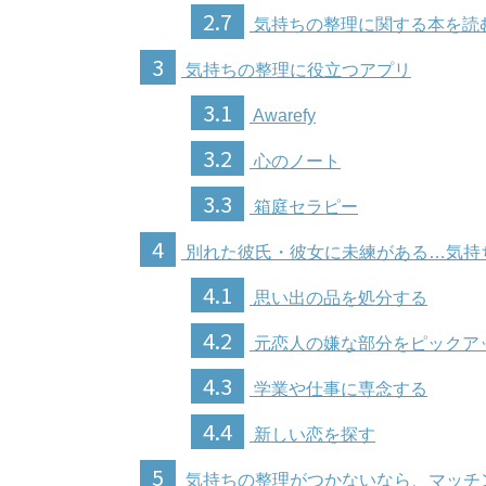
2.7
気持ちの整理に関する本を読
3
気持ちの整理に役立つアプリ
3.1
Awarefy
3.2
心のノート
3.3
箱庭セラピー
4
別れた彼氏・彼女に未練がある…気持
4.1
思い出の品を処分する
4.2
元恋人の嫌な部分をピックア
4.3
学業や仕事に専念する
4.4
新しい恋を探す
5
気持ちの整理がつかないなら、マッチ