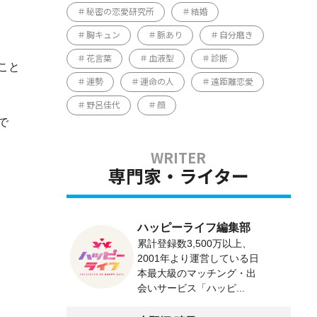
秘密の恋愛研究所
結婚
胸キュン
脈あり
自分磨き
花言葉
血液型
診断
こと
運勢
運命の人
遠距離恋愛
野呂佳代
顔
で
専門家・ライター
ハッピーライフ編集部
累計登録数3,500万以上、
2001年より運営している日
本最大級のマッチング・出
会いサービス「ハッピ...