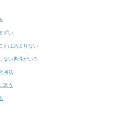
る
まずい
ことはあまりない
しない男性がいる
必勝法
に誘う
る