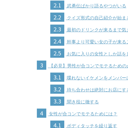
2.1
武勇伝ばかり語るやつがいる
2.2
クイズ形式の自己紹介が始ま
2.3
最初のドリンクが来るまで気
2.4
幹事より可愛い女の子が来る
2.5
お気に入りの女性としか話を
3
【必見】男性が合コンでモテるための
3.1
喋れないイケメンをメンバー
3.2
待ち合わせは絶対にお店にす
3.3
聞き役に徹する
4
女性が合コンでモテるためには？
4.1
ボディタッチを繰り返す