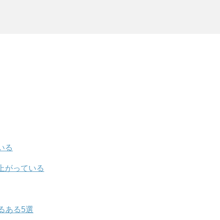
いる
上がっている
るある5選