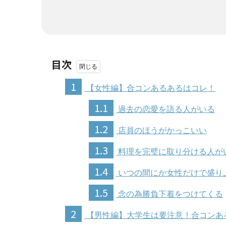
目次
1
【女性編】合コンあるあるはコレ！
1.1
過去の恋愛を語る人がいる
1.2
店員のほうがかっこいい
1.3
料理を完璧に取り分ける人が
1.4
いつの間にか女性だけで盛り
1.5
念の為勝負下着をつけてくる
2
【男性編】大学生は要注意！合コンあ