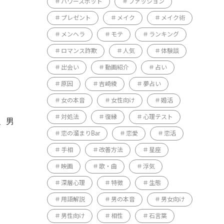
パワースポット
ファッション
プレゼント
メイク
メイク術
メンヘラ
モテ
ランキング
ロマンス詐欺
人気
体験談
出会い
動画紹介
占い
原因
吉崎綾
夢占い
女の本音
女性向け
婚活
対処法
復縁
心理テスト
、男
恋の溜まりBar
恋愛
恋活
手相
改善方法
星座
映画
歌・曲
浮気
深層心理
特徴
生態
用語解説
男の本音
男女向け
男性向け
相性
石言葉