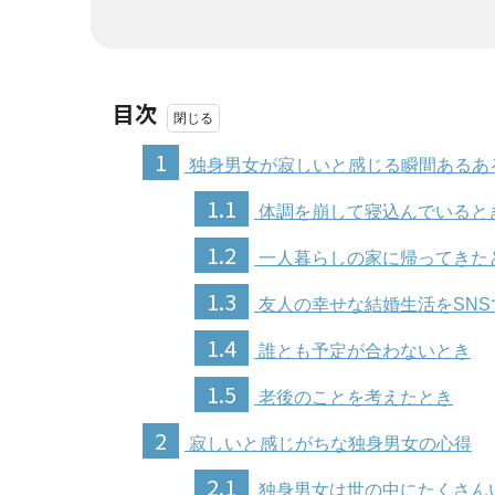
目次
1
独身男女が寂しいと感じる瞬間あるあ
1.1
体調を崩して寝込んでいると
1.2
一人暮らしの家に帰ってきた
1.3
友人の幸せな結婚生活をSNS
1.4
誰とも予定が合わないとき
1.5
老後のことを考えたとき
2
寂しいと感じがちな独身男女の心得
2.1
独身男女は世の中にたくさん