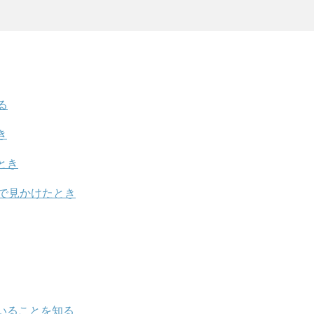
る
き
とき
で見かけたとき
いることを知る