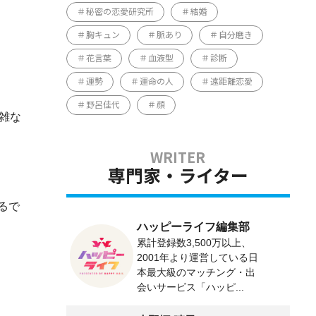
秘密の恋愛研究所
結婚
胸キュン
脈あり
自分磨き
花言葉
血液型
診断
運勢
運命の人
遠距離恋愛
野呂佳代
顔
雑な
専門家・ライター
るで
ハッピーライフ編集部
累計登録数3,500万以上、
2001年より運営している日
本最大級のマッチング・出
会いサービス「ハッピ...