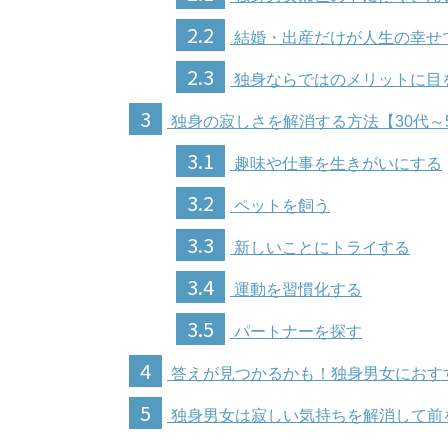
2.2
結婚・出産だけが人生の幸せ
2.3
独身ならではのメリットに目
3
独身の寂しさを解消する方法【30代～
3.1
趣味や仕事を生きがいにする
3.2
ペットを飼う
3.3
新しいことにトライする
3.4
運動を習慣化する
3.5
パートナーを探す
4
答えが見つかるかも！独身男女におす
5
独身男女は寂しい気持ちを解消して前