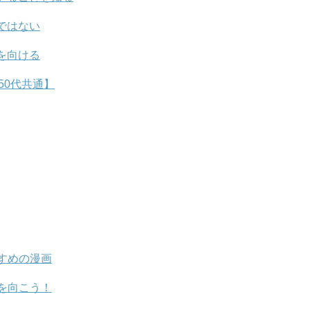
ではない
を向ける
50代共通】
すめの漫画
を向こう！