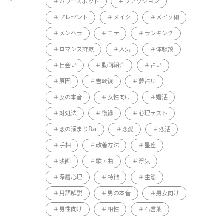
パワースポット
ファッション
プレゼント
メイク
メイク術
メンヘラ
モテ
ランキング
ロマンス詐欺
人気
体験談
出会い
動画紹介
占い
原因
吉崎綾
夢占い
女の本音
女性向け
婚活
対処法
復縁
心理テスト
恋の溜まりBar
恋愛
恋活
手相
改善方法
星座
映画
歌・曲
浮気
深層心理
特徴
生態
用語解説
男の本音
男女向け
男性向け
相性
石言葉