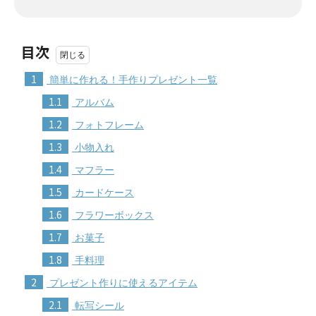
目次
1
簡単に作れる！手作りプレゼント一覧
1.1
アルバム
1.2
フォトフレーム
1.3
小物入れ
1.4
マフラー
1.5
カードケース
1.6
フラワーボックス
1.7
お菓子
1.8
手料理
2
プレゼント作りに使えるアイテム
2.1
転写シール