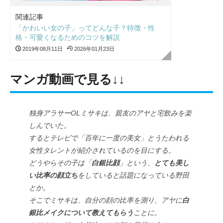
関連記事
「かわいい女の子」ってどんな子？特徴・性
格・可愛くなるためのコツを解説
2019年08月11日
2026年01月23日
マンガ動画で見る↓↓
独身アラサーOLミサキは、親友のアヤと宅飲みを楽
しんでいた。
するとテレビで「百年に一度の美女」とうたわれる
女性タレントが紹介されているのを目にする。
どうやらその子は「
白銀比顔
」という、
とても美し
い比率の顔立ち
をしていると話題になっている野田
とか。
そこでミサキは、自分の顔の比率を測り、アヤに
白
銀比メイクについて教えてもらう
ことに。