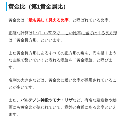
黄金比（第1貴金属比）
黄金比は「
最も美しく見える比率
」と呼ばれている比率。
正確な計算は
1 : (1 + √5)/2で 、この比率に当てはまる長方形
は「黄金長方形」
といいます。
また黄金長方形にあるすべての正方形の角を、円を描くよう
な曲線で繋いでいくと表れる螺旋を「黄金螺旋」と呼びま
す。
名刺の大きさなどは、黄金比に近い比率が採用されているこ
とが多いです。
また、
パルテノン神殿
や
モナ・リザ
など、有名な建造物や絵
画にも黄金比が使われていて、意外と身近にある比率といえ
ます。