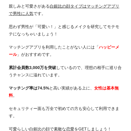
親しみと可愛さがある
白銀比の顔タイプはマッチングアプリ
で男性に人気
です。
思わず男性が「可愛い！」と感じるメイクを研究してモテモ
テになっちゃいましょう！
マッチングアプリを利用したことがない人には「
ハッピーメ
ール
」がおすすめです。
累計会員数3,000万を突破
しているので、理想の相手に巡り合
うチャンスに溢れています。
マッチング率は74.5%
と高い実績がある上に、
女性は基本無
料
。
セキュリティー面も万全で初めての方も安心して利用できま
す。
可愛らしい白銀比の顔で素敵な恋愛をGETしましょう！