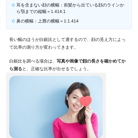
耳を含まない顔の横幅：前髪から出ている顔のラインか
ら顎までの縦幅＝1.414:1
鼻の横幅：上唇の横幅＝1:1.414
長い幅のほうが白銀比として適するので、顔の見え方によっ
て比率の測り方が変わってきます。
白銀比を調べる場合は、
写真や画像で顔の長さを確かめてか
ら測る
と、正確な比率が出せるでしょう。