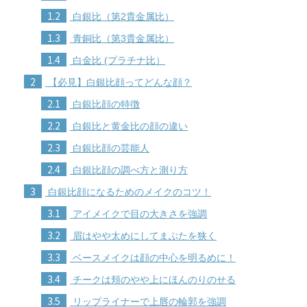
1.2
白銀比（第2貴金属比）
1.3
青銅比（第3貴金属比）
1.4
白金比 (プラチナ比）
2
【必見】白銀比顔ってどんな顔？
2.1
白銀比顔の特徴
2.2
白銀比と黄金比の顔の違い
2.3
白銀比顔の芸能人
2.4
白銀比顔の調べ方と測り方
3
白銀比顔になるためのメイクのコツ！
3.1
アイメイクで目の大きさを強調
3.2
眉はやや太めにしてまぶたを狭く
3.3
ベースメイクは顔の中心を明るめに！
3.4
チークは頬のやや上にほんのりのせる
3.5
リップライナーで上唇の輪郭を強調