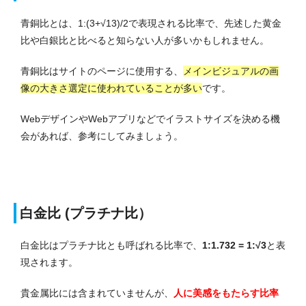
青銅比とは、1:(3+√13)/2で表現される比率で、先述した黄金
比や白銀比と比べると知らない人が多いかもしれません。
青銅比はサイトのページに使用する、
メインビジュアルの画
像の大きさ選定に使われていることが多い
です。
WebデザインやWebアプリなどでイラストサイズを決める機
会があれば、参考にしてみましょう。
白金比 (プラチナ比）
白金比はプラチナ比とも呼ばれる比率で、
1:1.732 = 1:√3
と表
現されます。
貴金属比には含まれていませんが、
人に美感をもたらす比率