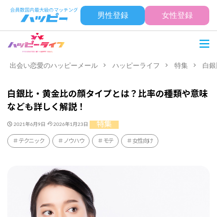
男性登録
女性登録
出会い恋愛のハッピーメール
ハッピーライフ
特集
白銀
白銀比・黄金比の顔タイプとは？比率の種類や意味
なども詳しく解説！
特集
2021年6月9日
2026年1月23日
テクニック
ノウハウ
モテ
女性向け