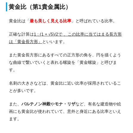
黄金比（第1貴金属比）
黄金比は「
最も美しく見える比率
」と呼ばれている比率。
正確な計算は
1 : (1 + √5)/2で 、この比率に当てはまる長方形
は「黄金長方形」
といいます。
また黄金長方形にあるすべての正方形の角を、円を描くよう
な曲線で繋いでいくと表れる螺旋を「黄金螺旋」と呼びま
す。
名刺の大きさなどは、黄金比に近い比率が採用されているこ
とが多いです。
また、
パルテノン神殿
や
モナ・リザ
など、有名な建造物や絵
画にも黄金比が使われていて、意外と身近にある比率といえ
ます。