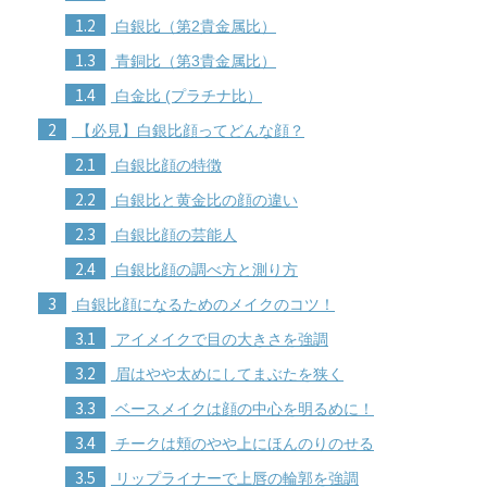
1.2
白銀比（第2貴金属比）
1.3
青銅比（第3貴金属比）
1.4
白金比 (プラチナ比）
2
【必見】白銀比顔ってどんな顔？
2.1
白銀比顔の特徴
2.2
白銀比と黄金比の顔の違い
2.3
白銀比顔の芸能人
2.4
白銀比顔の調べ方と測り方
3
白銀比顔になるためのメイクのコツ！
3.1
アイメイクで目の大きさを強調
3.2
眉はやや太めにしてまぶたを狭く
3.3
ベースメイクは顔の中心を明るめに！
3.4
チークは頬のやや上にほんのりのせる
3.5
リップライナーで上唇の輪郭を強調