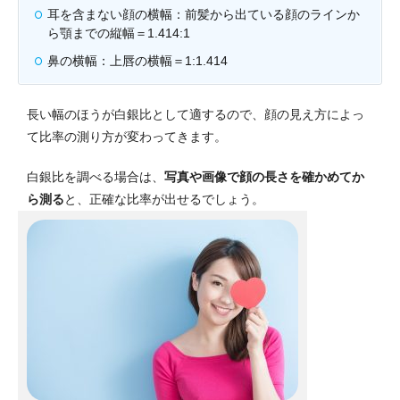
耳を含まない顔の横幅：前髪から出ている顔のラインか
ら顎までの縦幅＝1.414:1
鼻の横幅：上唇の横幅＝1:1.414
長い幅のほうが白銀比として適するので、顔の見え方によっ
て比率の測り方が変わってきます。
白銀比を調べる場合は、
写真や画像で顔の長さを確かめてか
ら測る
と、正確な比率が出せるでしょう。