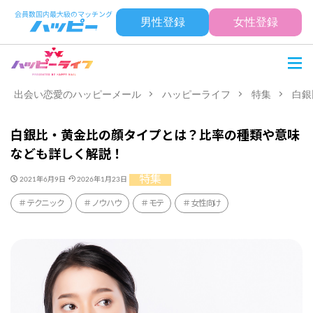
男性登録
女性登録
出会い恋愛のハッピーメール
ハッピーライフ
特集
白銀
白銀比・黄金比の顔タイプとは？比率の種類や意味
なども詳しく解説！
特集
2021年6月9日
2026年1月23日
テクニック
ノウハウ
モテ
女性向け