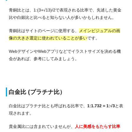
青銅比とは、1:(3+√13)/2で表現される比率で、先述した黄金
比や白銀比と比べると知らない人が多いかもしれません。
青銅比はサイトのページに使用する、
メインビジュアルの画
像の大きさ選定に使われていることが多い
です。
WebデザインやWebアプリなどでイラストサイズを決める機
会があれば、参考にしてみましょう。
白金比 (プラチナ比）
白金比はプラチナ比とも呼ばれる比率で、
1:1.732 = 1:√3
と表
現されます。
貴金属比には含まれていませんが、
人に美感をもたらす比率