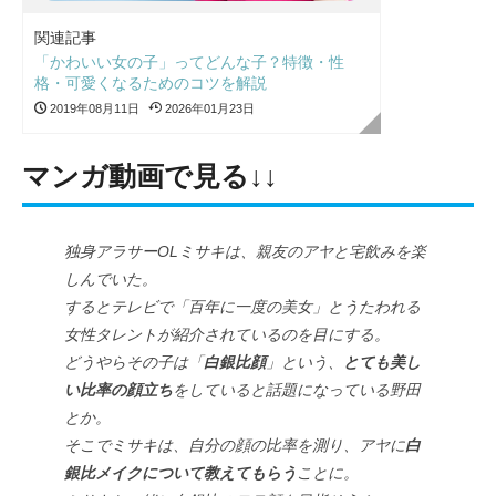
関連記事
「かわいい女の子」ってどんな子？特徴・性
格・可愛くなるためのコツを解説
2019年08月11日
2026年01月23日
マンガ動画で見る↓↓
独身アラサーOLミサキは、親友のアヤと宅飲みを楽
しんでいた。
するとテレビで「百年に一度の美女」とうたわれる
女性タレントが紹介されているのを目にする。
どうやらその子は「
白銀比顔
」という、
とても美し
い比率の顔立ち
をしていると話題になっている野田
とか。
そこでミサキは、自分の顔の比率を測り、アヤに
白
銀比メイクについて教えてもらう
ことに。