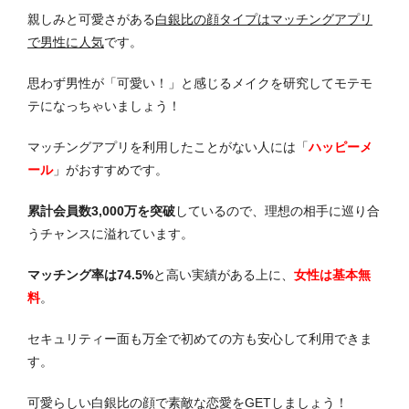
親しみと可愛さがある
白銀比の顔タイプはマッチングアプリ
で男性に人気
です。
思わず男性が「可愛い！」と感じるメイクを研究してモテモ
テになっちゃいましょう！
マッチングアプリを利用したことがない人には「
ハッピーメ
ール
」がおすすめです。
累計会員数3,000万を突破
しているので、理想の相手に巡り合
うチャンスに溢れています。
マッチング率は74.5%
と高い実績がある上に、
女性は基本無
料
。
セキュリティー面も万全で初めての方も安心して利用できま
す。
可愛らしい白銀比の顔で素敵な恋愛をGETしましょう！