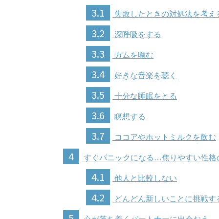
3.1
失敗したときの対処法を考え
3.2
深呼吸をする
3.3
ガムを噛む
3.4
好きな音楽を聴く
3.5
十分な睡眠をとる
3.6
瞑想する
3.7
ココアやホットミルクを飲む
4
すぐパニックになる…焦りやすい性格
4.1
他人と比較しない
4.2
どんどん新しいことに挑戦す
5