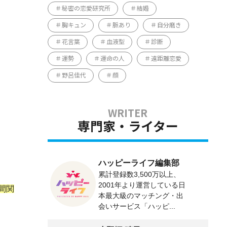
秘密の恋愛研究所
結婚
胸キュン
脈あり
自分磨き
花言葉
血液型
診断
運勢
運命の人
遠距離恋愛
野呂佳代
顔
専門家・ライター
ハッピーライフ編集部
累計登録数3,500万以上、
2001年より運営している日
間関
本最大級のマッチング・出
会いサービス「ハッピ...