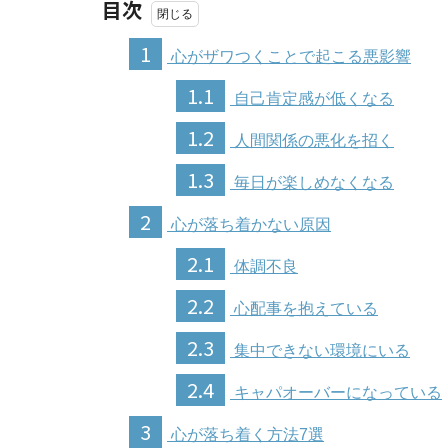
目次
1
心がザワつくことで起こる悪影響
1.1
自己肯定感が低くなる
1.2
人間関係の悪化を招く
1.3
毎日が楽しめなくなる
2
心が落ち着かない原因
2.1
体調不良
2.2
心配事を抱えている
2.3
集中できない環境にいる
2.4
キャパオーバーになっている
3
心が落ち着く方法7選