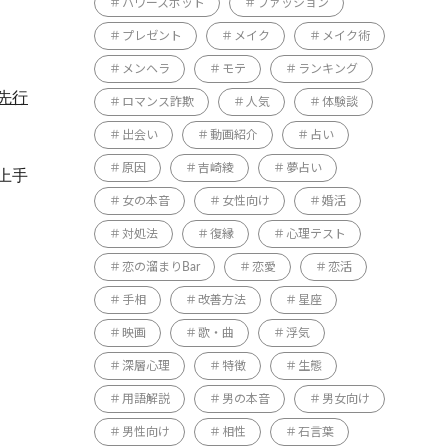
パワースポット
ファッション
プレゼント
メイク
メイク術
メンヘラ
モテ
ランキング
先行
ロマンス詐欺
人気
体験談
出会い
動画紹介
占い
原因
吉崎綾
夢占い
上手
女の本音
女性向け
婚活
対処法
復縁
心理テスト
恋の溜まりBar
恋愛
恋活
手相
改善方法
星座
映画
歌・曲
浮気
深層心理
特徴
生態
用語解説
男の本音
男女向け
男性向け
相性
石言葉